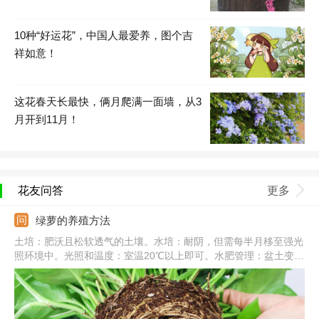
10种“好运花”，中国人最爱养，图个吉
祥如意！
这花春天长最快，俩月爬满一面墙，从3
月开到11月！
花友问答
更多
绿萝的养殖方法
土培：肥沃且松软透气的土壤。水培：耐阴，但需每半月移至强光
照环境中。光照和温度：室温20℃以上即可。水肥管理：盆土变干
需要及时浇水，一次浇透，秋冬减少浇水和施肥。常见病害：炭疽
病、根腐病、叶斑病。