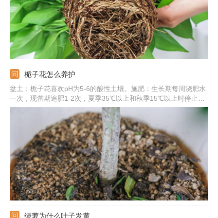
栀子花怎么养护
盆土：栀子花喜欢pH为5-6的酸性土壤。施肥：生长期每周浇肥水
一次，现蕾期追肥1-2次，夏季35℃以上和秋季15℃以上时停止施
肥。浇水：保持盆土湿润，晚上可喷雾将叶片淋湿。光照：要充
足，除七八月份正午外可放在阳光下养护。
绿萝为什么叶子发黄