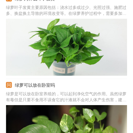
绿萝叶子发黄主要原因包括：浇水过多或过少、光照过强、施肥过
多、换盆换土导致的环境改变等。在绿萝养护过程中，需要多加观
察，发现叶片发黄及时找出对应原因并作出处理。
绿萝可以放在卧室吗
绿萝是可以放在卧室养殖的，可以起到净化空气的作用。虽然绿萝
有毒但是只要不食用不误食它的汁液就不会对人体产生伤害，建议
晚上不要放在卧室养殖，因为呼吸作用会生成二氧化碳。