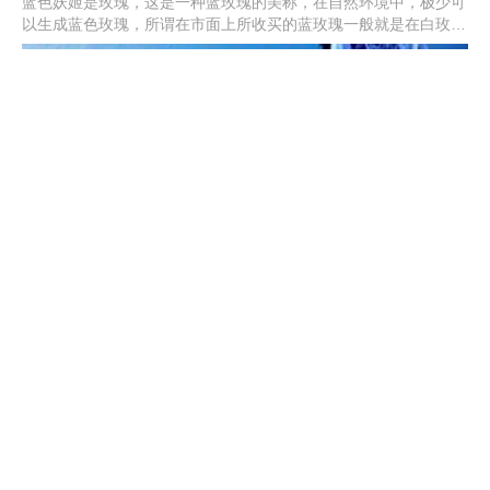
蓝色妖姬是玫瑰，这是一种蓝玫瑰的美称，在自然环境中，极少可
以生成蓝色玫瑰，所谓在市面上所收买的蓝玫瑰一般就是在白玫瑰
成长初期，还未长成成熟花朵品种的时候，人工加上不易掉色的蓝
色染色剂染制而成。
发财树叶子发黄怎么回事
浇水不当引起的叶子发黄应及时通风、翻盆。夏季因温度过高造成
发财树黄叶，及时将植株移到阴凉的地方。施肥过多导致发财树根
部腐烂，将植株脱盆，清理腐烂的部分，换上新土，重新栽种。