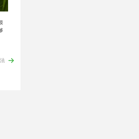
模
够
法