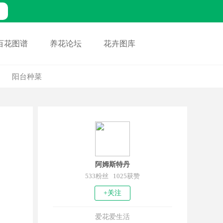
百花图谱
养花论坛
花卉图库
阳台种菜
阿姆斯特丹
533粉丝 1025获赞
+关注
爱花爱生活