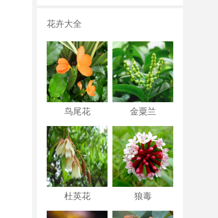
花卉大全
鸟尾花
金粟兰
杜英花
狼毒