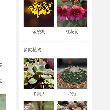
金缕梅
红花荷
多肉植物
假
它
冬美人
帝冠