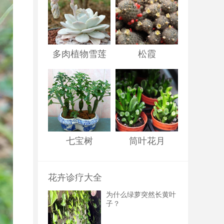
多肉植物雪莲
松霞
七宝树
筒叶花月
花卉诊疗大全
为什么绿萝突然长黄叶
子？