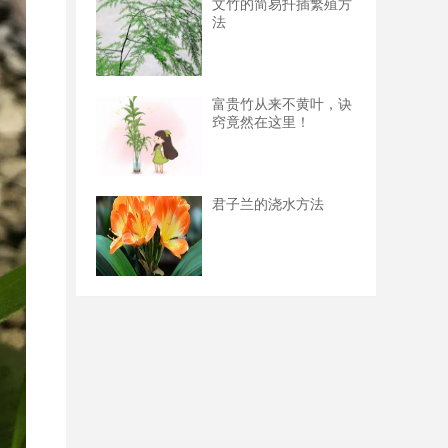
文竹的简易扦插繁殖方
法
富贵竹从来不黄叶，诀
窍竟然在这里！
君子兰的浇水方法