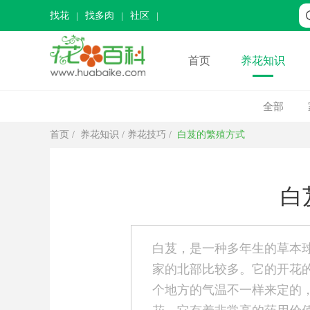
找花
找多肉
社区
首页
养花知识
全部
首页
/
养花知识
/
养花技巧
/
白芨的繁殖方式
白
白芨，是一种多年生的草本球
家的北部比较多。它的开花
个地方的气温不一样来定的