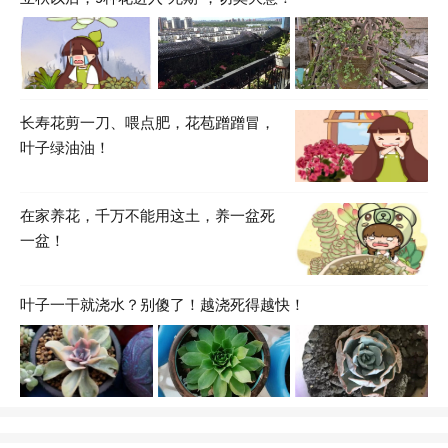
长寿花剪一刀、喂点肥，花苞蹭蹭冒，
叶子绿油油！
在家养花，千万不能用这土，养一盆死
一盆！
叶子一干就浇水？别傻了！越浇死得越快！