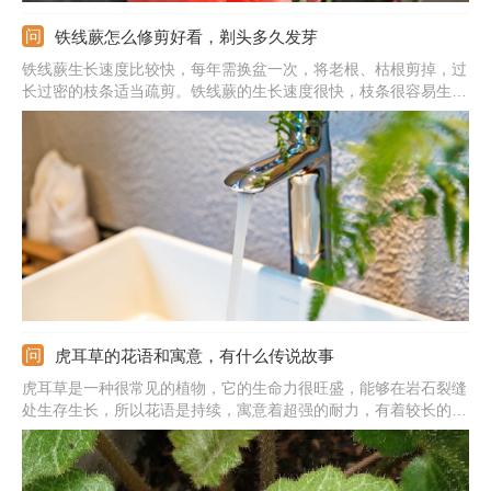
铁线蕨怎么修剪好看，剃头多久发芽
铁线蕨生长速度比较快，每年需换盆一次，将老根、枯根剪掉，过
长过密的枝条适当疏剪。铁线蕨的生长速度很快，枝条很容易生长
的杂乱过多，可剪除部分生长过密过多的枝条。如果植株上出现了
黄叶、枯叶、老叶等，也要及时剪除掉。并且对植株本身整形，构
想好整体造型，配合细线、小木棍等工具塑形。
虎耳草的花语和寓意，有什么传说故事
虎耳草是一种很常见的植物，它的生命力很旺盛，能够在岩石裂缝
处生存生长，所以花语是持续，寓意着超强的耐力，有着较长的坚
持，可以送给朋友鼓励他能够持之以恒，祝愿他能最终取得应有的
成绩。除了这个花语寓意之外，还有个花语是真切的爱情，表示真
切、真挚、质朴的感情。