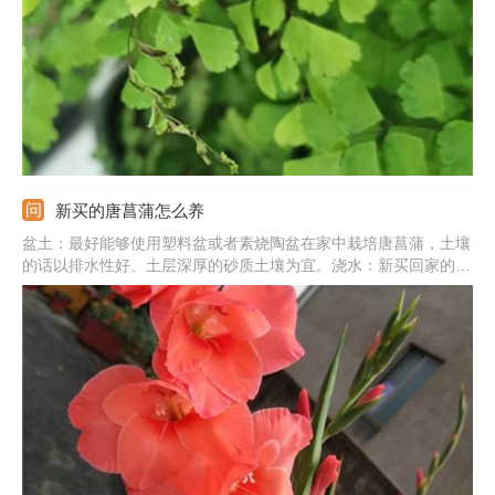
肥，
新买的唐菖蒲怎么养
盆土：最好能够使用塑料盆或者素烧陶盆在家中栽培唐菖蒲，土壤
的话以排水性好、土层深厚的砂质土壤为宜。浇水：新买回家的唐
菖蒲，浇水量不要太多，适当浇水即可，以免积水造成烂根。施
肥：可以给刚买回家的唐菖蒲施用一点腐熟的肥液，但要注意用
量，不要造成烧根现象。温度：唐菖蒲能否正常生长，与周围的温
度有很大的关系，最好能将温度控制在15~25度之间。