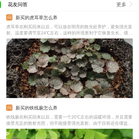
花友问答
更多
新买的虎耳草怎么养
虎耳草在刚买回来以后，可以放在明亮的散光处养护，避免强光直
射。温度要调节至24℃左右，这样的环境更利于它恢复生长。缓盆
期间，浇水次数和水量都需要减少，大致每3-4天浇一次即可。在
恢复正常生长状态之前，为了避免烧根，也不需要施肥。
新买的铁线蕨怎么养
铁线蕨在刚买回来以后，需要一个20℃左右的温暖环境，并且需要
接受充足的散射光照，但不能接受强光直射。由于目前还在缓盆阶
段，所以浇水不宜过多，通常每3-5天浇一次即可。为了避免植株
的根系受损，暂时不要施肥。等它恢复生长后，即可增加浇水和施