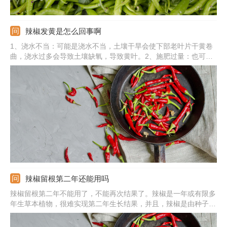
辣椒发黄是怎么回事啊
1、浇水不当：可能是浇水不当，土壤干旱会使下部老叶片干黄卷
曲，浇水过多会导致土壤缺氧，导致黄叶。2、施肥过量：也可能
是施肥过量，根部堆积残留的浓肥，老叶逐渐发黄脱落。3、光照
不当：还可能是光照不当，缺少阳光会衰弱发黄，光照过强也会灼
黄。4、感染病害：或可能是感染病害，侵害叶子，也会导致黄
叶。
辣椒留根第二年还能用吗
辣椒留根第二年不能用了，不能再次结果了。辣椒是一年或有限多
年生草本植物，很难实现第二年生长结果，并且，辣椒是由种子发
育而来，留根对于繁殖的作用不大。辣椒在种植前，可选好种植地
块，施入基肥，在土壤中作畦。将种子播种育苗，等待种子萌发出