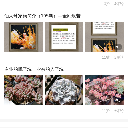
13赞 4评论
仙人球家族简介（195期）—金刚般若
3
11赞 2评论
专业的脱了坑，业余的入了坑
9
11赞 6评论