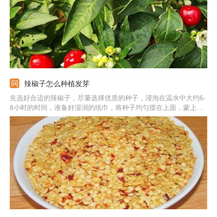
辣椒子怎么种植发芽
先选好合适的辣椒子，尽量选择优质的种子，浸泡在温水中大约6-
8小时的时间，准备好湿润的纸巾，将种子均匀摆在上面，蒙上保
鲜膜促进种子出芽。准备大小适中的花盆，里面填上营养土，等种
子长出芽之后就可以种植到花盆中。