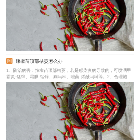
苗，选择晴天的下午定植，将小苗种植到土壤中，做好田间管理。
辣椒苗顶部枯萎怎么办
1、防治病害：辣椒苗顶部枯萎，若是感染疫病导致的，可喷洒甲
霜灵·锰锌、霜脲·锰锌、氟吗啉、嘧菌·烯酰吗啉等。2、合理施
肥：若是施肥不当导致的，可减少氮肥施加，多施腐熟有机肥、磷
钾肥。3、补充水分：若是缺少水分导致的，可及时浇灌水分。4、
遮阴通风：若是暴晒高温导致的，可注意遮阴，避开直射光，加强
通风。