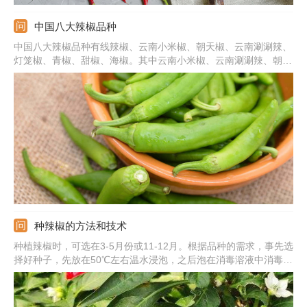
中国八大辣椒品种
中国八大辣椒品种有线辣椒、云南小米椒、朝天椒、云南涮涮辣、
灯笼椒、青椒、甜椒、海椒。其中云南小米椒、云南涮涮辣、朝天
椒的辣味比较高，深受喜辣的人群喜爱。其他品种辣味相对较淡，
可作为蔬菜食用，也可作为调味料。
种辣椒的方法和技术
种植辣椒时，可选在3-5月份或11-12月。根据品种的需求，事先选
择好种子，先放在50℃左右温水浸泡，之后泡在消毒溶液中消毒，
处理好后放在清水中洗干净，放在旁边晾干。准备好合适的土壤，
要求疏松、透气、营养，往里面浇透水，然后把种子播撒进去，之
后就可以定植移栽。