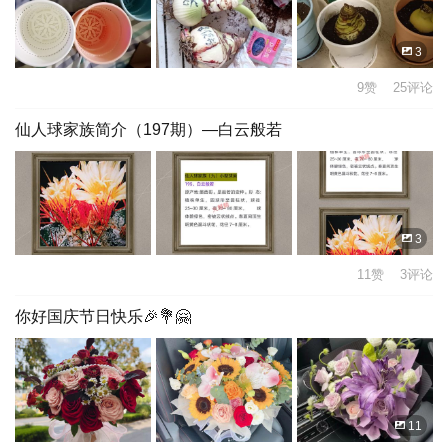
3
9赞 25评论
仙人球家族简介（197期）—白云般若
3
11赞 3评论
你好国庆节日快乐🎉💐🤗
11