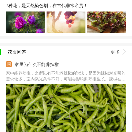
7种花，是天然染色剂，在古代非常名贵！
花友问答
更多
家里为什么不能养辣椒
家中能养辣椒，之所以有不能养辣椒的说法，是因为辣椒对光照的
需求较多，室内采光条件不好，可能会影响到辣椒生长。辣椒在家
中种植，提前准备好花盆和土壤，配制好土壤装入花盆中。准备好
种子，将种子浸种、消毒，处理好用于播种。将种子均匀播撒到土
壤表面，播后覆盖薄土，温度保持在25-30℃左右，大约5-7天发
芽。