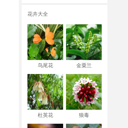
花卉大全
鸟尾花
金粟兰
杜英花
狼毒