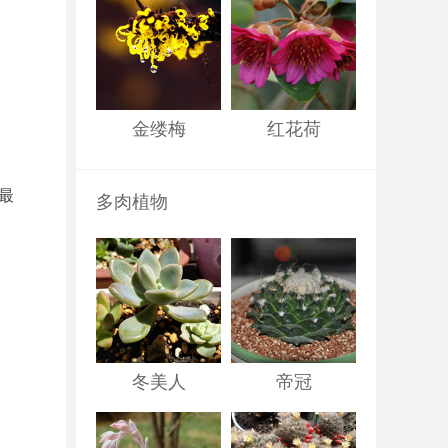
金缕梅
红花荷
最
多肉植物
冬美人
帝冠