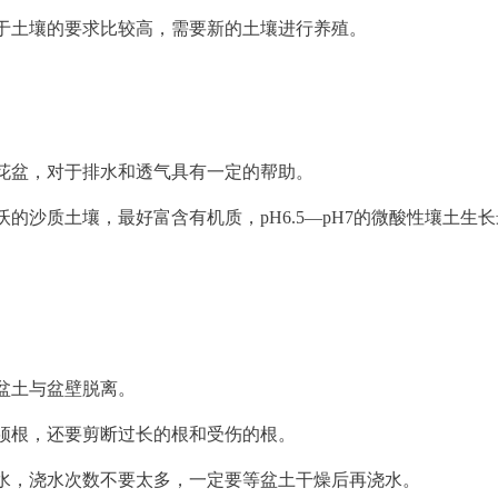
于土壤的要求比较高，需要新的土壤进行养殖。
花盆，对于排水和透气具有一定的帮助。
的沙质土壤，最好富含有机质，pH6.5—pH7的微酸性壤土生长
盆土与盆壁脱离。
须根，还要剪断过长的根和受伤的根。
水，浇水次数不要太多，一定要等盆土干燥后再浇水。