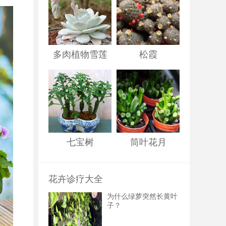
多肉植物雪莲
松霞
七宝树
筒叶花月
花卉诊疗大全
为什么绿萝突然长黄叶
子？