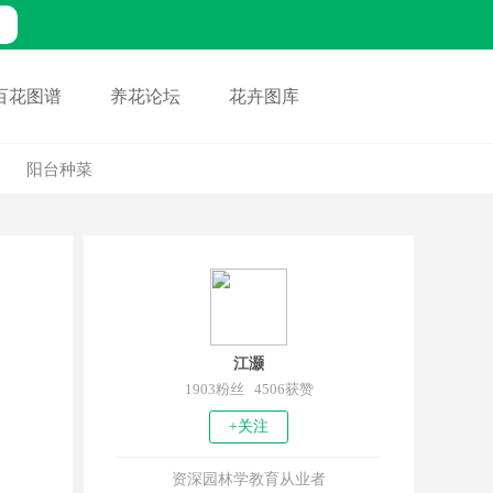
百花图谱
养花论坛
花卉图库
阳台种菜
江灏
1903粉丝 4506获赞
+关注
资深园林学教育从业者