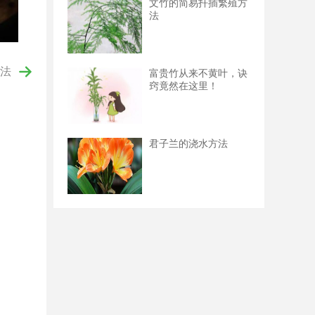
文竹的简易扦插繁殖方
法
法
富贵竹从来不黄叶，诀
窍竟然在这里！
君子兰的浇水方法