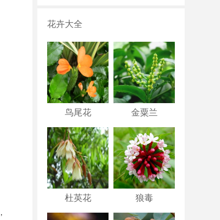
花卉大全
鸟尾花
金粟兰
杜英花
狼毒
，