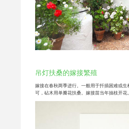
吊灯扶桑的嫁接繁殖
嫁接在春秋两季进行。一般用于扦插困难或生
可，砧木用单瓣花扶桑。嫁接苗当年抽枝开花