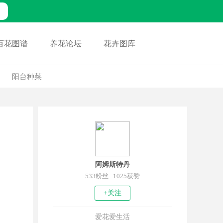
百花图谱
养花论坛
花卉图库
阳台种菜
阿姆斯特丹
533粉丝 1025获赞
+关注
爱花爱生活