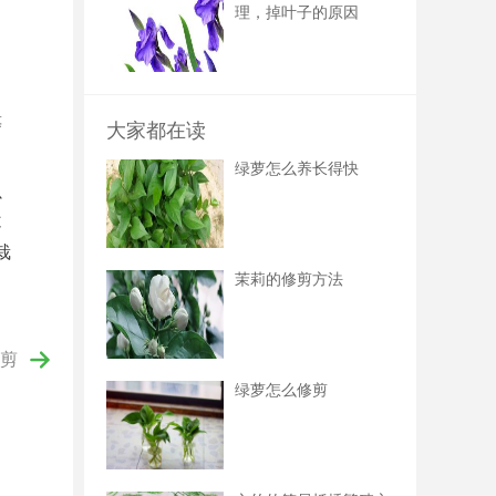
理，掉叶子的原因
等
大家都在读
绿萝怎么养长得快
补
不
栽
茉莉的修剪方法
剪
绿萝怎么修剪