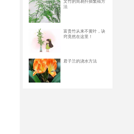
文竹的简易扦插繁殖方
法
富贵竹从来不黄叶，诀
窍竟然在这里！
君子兰的浇水方法