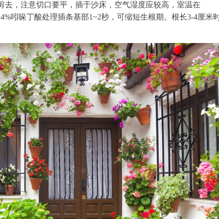
片剪去，注意切口要平，插于沙床，空气湿度应较高，室温在
%~0.4%吲哚丁酸处理插条基部1~2秒，可缩短生根期。根长3-4厘米