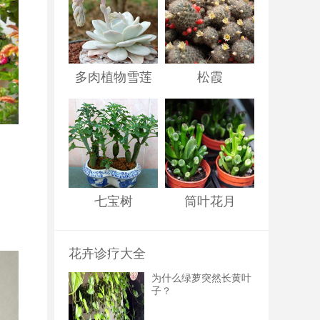
多肉植物雪莲
松霞
七宝树
筒叶花月
花卉诊疗大全
为什么绿萝突然长黄叶
子？