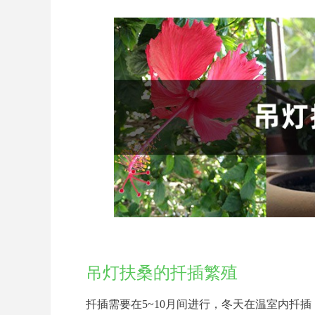
吊灯扶桑的扦插繁殖
扦插需要在5~10月间进行，冬天在温室内扦