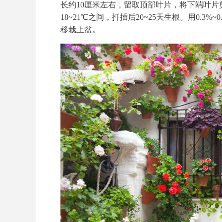
长约10厘米左右，留取顶部叶片，将下端叶
18~21℃之间，扦插后20~25天生根。用0.3
移栽上盆。