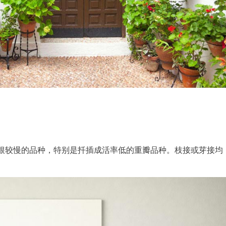
根较慢的品种，特别是扦插成活率低的重瓣品种。枝接或芽接均
。