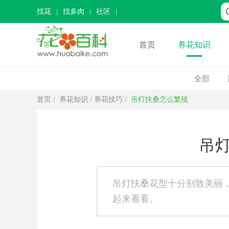
找花
找多肉
社区
首页
养花知识
全部
首页
/
养花知识
/
养花技巧
/
吊灯扶桑怎么繁殖
吊
吊灯扶桑花型十分别致美丽
起来看看。