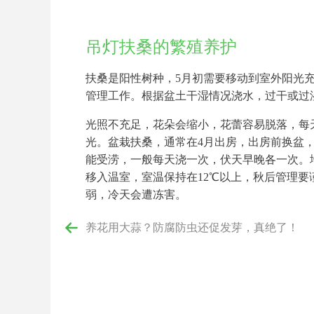
吊灯扶桑的繁殖养护
扶桑是阳性树种，5月初需要移动到室外阳光
管理工作。根据盆土干湿情况浇水，过干或过
光照不充足，花朵会缩小，花蕾容易脱落，每
光。盆栽扶桑，通常在4月出房，出房前换盆
能受涝，一般每天浇一次，伏天早晚各一次。
移入温室，室温保持在12℃以上，秋后管理
弱，冷天会遭冻害。
养花用大蒜？防腐防虫还促发芽，真绝了！