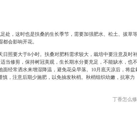
充足处，这时也是扶桑的生长季节，需要加强肥水、松土、拔草
湿都会影响开花。
天日照要大于8小时。扶桑对肥料需求较大，栽培中要注意及时
，适当修剪，保持树冠美观，生长期水分要充足，不能缺水，也
地面经常洒水来增湿降温，避免花朵早落。10月底天凉后，将盆
要谨慎，注意后期少施肥，以免抽发秋梢。秋梢组织幼嫩，抗寒力
丁香怎么修