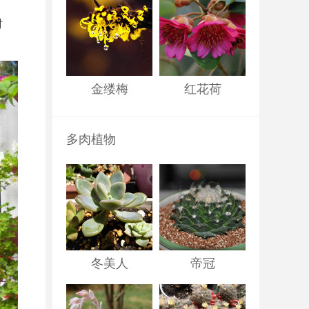
时
金缕梅
红花荷
多肉植物
冬美人
帝冠