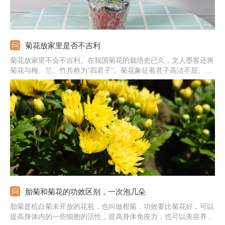
菊花放家里是否不吉利
菊花放家里不会不吉利。在我国菊花的栽培史已久，文人墨客还将
菊花与梅、兰、竹共称为“四君子”。菊花象征着君子高洁不屈、一
身傲骨、飘逸潇洒、淡泊名利的风骨。但是因为菊花现在常常用来
祭奠先人，所以容易让人联想到死亡、不吉利等意象。因此在种植
时可避开黄色、黑色、白色的菊花，也不可随意赠送，引起误会。
胎菊和菊花的功效区别，一次泡几朵
胎菊是杭白菊未开放的花苞，也叫做柑菊，功效要比菊花好，可以
提高身体内的一些细胞的活性，提高身体免疫力，也可以美容养