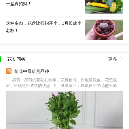
一盆真招财！
这种多肉，花盆比拇指还小，1月长成小
老桩！
花友问答
更多
菊花中最珍贵品种
1、墨菊：墨菊的花期在秋季，花瓣较薄，质地较轻盈，花色较
深，呈现黑里透红的状态。2、凤凰振羽：凤凰振羽的花型呈舞环
形，花朵盛开时，就像往四周伸展一样。3、绿牡丹：绿牡丹的花
色为青绿色，如同是玉石一样，花冠微微呈扁球状。4、其他：还
有十丈垂帘、雪珠红梅、红衣绿裳、绿云、帅旗、鬃掸佛尘、西湖
柳月等。