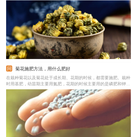
颜，延缓衰老，还有养肝护肝、清热去火、护目、降血压的功效。
菊花跟胎菊的功效差不多，它性甘、微寒，具有散风热、平肝明
目、消咳止痛的功效。
菊花施肥方法，用什么肥好
在栽种菊花以及菊花处于成长期、花期的时候，都需要施肥。栽种
时用基肥，幼苗期主要用氮肥，花期的时候主要用的是磷肥和钾
肥。基肥可以直接混合在土壤之中，成长期使用的肥料需要注意稀
释，然后施加在土壤的表面；施肥的频率不能太高，半个月一次就
行；肥料的量不能太多。需注意菊花处在休眠期的时候别施肥。