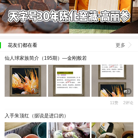
花友们都在看
更多
仙人球家族简介（195期）—金刚般若
3
11赞 2评论
入手朱顶红（据说是进口的）