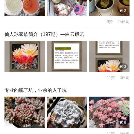
3
9赞 25评论
仙人球家族简介（197期）—白云般若
3
11赞 3评论
专业的脱了坑，业余的入了坑
9
11赞 6评论