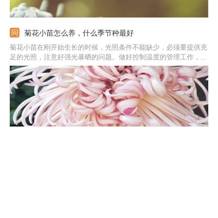
菊花小苗怎么养，什么季节种最好
菊花小苗在刚开始生长的时候，光照条件不能缺少，必须要提供充
足的光照，注意好强光暴晒的问题。做好控制温度的管理工作，温
度尽量保持在20-25℃左右。菊花小苗浇水时一定要注意好，生长
期保持土壤微微湿润。适当施肥能提供好养分，一个月施次稀释后
的复合肥，不要施浓肥或生肥。
万寿菊的花语和寓意，有什么传说故事
它的花语为健康长寿，因为适应能力强，不用经常照顾就能旺盛生
长，开花，适合送给长辈。还可代表友谊，可送给朋友，能增加友
谊之情。若是红色的万寿菊适合送给爱人，代表的是甜蜜的爱情。