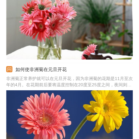
上面，分分钟就是一部文艺大片啊！但是自己家有种植这种花的
话，一定不会舍得把它们摘下来摆拍的，不过有一个清新一点的花
盆，整盆来做造型摆拍也是不错的选择啊，那么它们到底什么时候
会开呢？来看看吧。
如何使非洲菊在元旦开花
非洲菊正常养护就可以在元旦开花，因为非洲菊的花期是11月至次
年的4月。在花期前后要将温度控制在20度至25度之间，夜间则要
保持在16度左右；保证充足的通风条件，冬季气温低，最好是多接
受光照，不容要随意移动，避免落蕾。