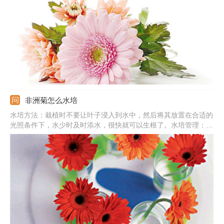
多颜色，非常的漂亮，一般在温暖的地方常年都可以看到。那在养
它的时候该怎么对它施肥呢，一起来看看。
非洲菊怎么水培
水培方法：栽植时不要让叶子浸入到水中，然后将其放置在合适的
光照条件下，水少时及时添水，很快就可以生根了。水培管理：最
合适的温度是5-30℃，以散射光为主，夏天要不能进行阳光直射。
使用市场上水培营养液即可。