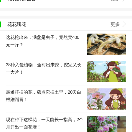
花花聊花
更多
这花挖出来，满盆是虫子，竟然卖400
元一斤？
38种入侵植物，全村出来挖，挖完又长
一大片！
最难扦插的花，蘸点它插土里，20天白
根蹭蹭冒！
现在种下这棵花，一天能长一指高，2个
月开出一面花墙！