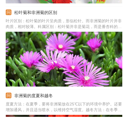
松叶菊和非洲菊的区别
叶片区别：松叶菊的叶片呈肉质，形似松针。而非洲菊的叶片并非
肉质，相对较薄。科属区别：松叶菊并非是菊花，而是番杏科的一
种多肉植物。而非洲菊却是地地道道的菊科植物，是菊花的一种。
非洲菊的度夏和越冬
度夏方法：在夏季，要将非洲菊放在25℃以下的环境中养护。还要
增加通风，并且适当喷水，以维持空气湿度。越冬方法：在冬季，
要将它放在12℃以上的环境中来养。浇水也要适当减少，让土壤保
持微干的状态。