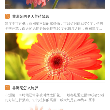
非洲菊的冬天养殖禁忌
温度不可过低：非洲菊不是耐寒植物，可以短时间忍受0度，但若
冬季开花，白天的温度必须保持在20度至25度之间，夜间温度必
须保持在15度以上。不能缺光：它本身就是喜光的植物，除了夏季
强光外，其它季节都要全日照养护。不要盲目浇水：不可使盆土过
干，进入休眠时则要减少浇水，或是淋一点水即可。
非洲菊怎么施肥
非洲菊，有时候还常常被叫做太阳花。一般都是通过播种或者分株
的方法进行繁殖。它的植株的高度一般大约是在30到45厘米，根
比较的粗壮但是茎比较的短，一般很多叶子是基生的。它的顶头上
面生花序，花朵特别的大，颜色一般都有红色、白色、黄色等等好