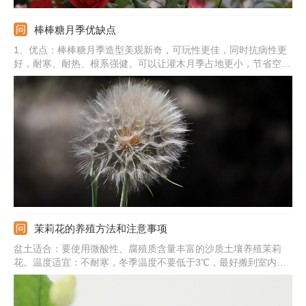
棒棒糖月季优缺点
1、优点：棒棒糖月季造型美观新奇，可玩性更佳，同时抗病性更
好，耐寒、耐热、根系强健。可以让灌木月季占地更小，节省空
间，还能打造花量巨大的效果，增加观赏性。2、缺点：制作难度
较高，对嫁接和修剪的技术有一定的要求。
茉莉花的养殖方法和注意事项
盆土适合：要使用微酸性、腐殖质含量丰富的沙质土壤养殖茉莉
花。温度适宜：不耐寒，冬季温度不要低于3℃，最好搬到室内养
护。光照条件：平时要在散光充足的位置养，避免长期在荫蔽处养
殖。注意事项：夏季养护要注意遮阳，植株也不耐干旱，要勤浇
水，保证水分充足。