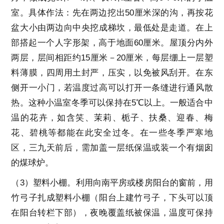
室。具体作法：先在两边挖出50厘米深的沟，再按花
盆大小由两边向中央挖成梯坎，最低处是走道。在上
部搭起一个人字形架，高于地面60厘米。屋顶分内外
两层，层间相距约15厘米－20厘米，每层绷上一层塑
料薄膜，四周用土封严，压实，以免被风刮开。在东
侧开一小门，若温度过高可以打开一条缝进行通风散
热。这种小温室冬季可以保持在5℃以上。一般适合中
温的花卉，如含笑、茉莉、栀子、扶桑、迎春、梅
花、碧桃等都能在此安全过冬。在一些冬季严寒地
区，三九天前后，需加盖一层纸保温或装一个有烟囱
的煤球炉。
（3）塑料小棚。利用向南平房或楼房阳台的窗前，用
竹弓子扎成塑料小棚（阳台上建竹弓子，下头可以顶
在阳台转栏下部），夜晚覆盖纸被保温，温度可保持