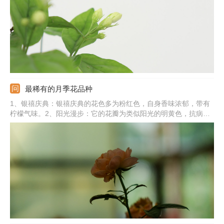
最稀有的月季花品种
1、银禧庆典：银禧庆典的花色多为粉红色，自身香味浓郁，带有
柠檬气味。2、阳光漫步：它的花瓣为类似阳光的明黄色，抗病能
力较好。3、红双喜：开花初期花心为乳白色，随着花朵绽放，外
缘的花瓣颜色鲜红。4、绿萼：绿萼的花瓣形状和花萼特别像。5、
加百利：加百利的花心为紫色，花瓣颜色为灰蓝、灰白色调。