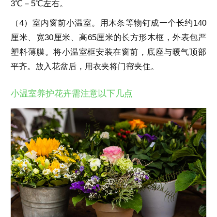
3℃－5℃左右。
（4）室内窗前小温室。用木条等物钉成一个长约140
厘米、宽30厘米、高65厘米的长方形木框，外表包严
塑料薄膜。将小温室框安装在窗前，底座与暖气顶部
平齐。放入花盆后，用衣夹将门帘夹住。
小温室养护花卉需注意以下几点