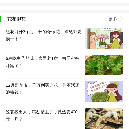
花花聊花
更多
这花能开2个月，长的像假花，谁见都要
摸一下！
6种吃虫子的花，家里养1盆，虫子都被
吓跑了！
12月逛花市，千万别买这花，养不活还
浪费钱！
这花挖出来，满盆是虫子，竟然卖400
元一斤？