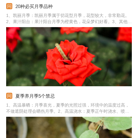
20种必买月季品种
1、凯丽月季：凯丽月季属于切花型月季，花型较大，非常勤花。
2、果汁阳台：果汁阳台月季为橙黄色，花朵梦幻好看。3、其他品
种：还有美咲月季、瑞典女王、蜻蜓、绒球门廊、粉色伊芙伯爵、
汉密尔顿、大游行、卡罗拉、婚礼之路、朱丽叶、莫奈、流星王、
玲之妖精、真宙、蓝色风暴、海洋之歌。
夏季养月季5个禁忌
1、高温暴晒：月季喜光，夏季的光照过强，环境中的温度过高，
不做遮阴处理会晒伤月季。2、高温浇水：夏季正午时浇水、喷
水，会造成叶子黄叶、干焦。3、施肥不当：夏季时不能施加浓
肥、生肥，避免烧根。4、淋雨过多：夏季时降雨较多，要注意避
开暴雨。5、通风不良：夏季的温度过高，空气闷热，通风不好会
影响长势。