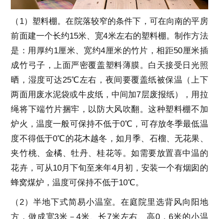
（1）塑料棚。在院落较窄的条件下，可在向南的平房
前面建一个长约15米、宽4米左右的塑料棚。制作方法
是：用厚约1厘米、宽约4厘米的竹片，相距50厘米插
成竹弓子，上面严密覆盖塑料薄膜。白天接受日光照
晒，湿度可达25℃左右，夜间要覆盖纸被保温（上下
两面用废水泥袋或牛皮纸，中间加7层废报纸），用拉
绳将下端竹片捆牢，以防大风吹翻。这种塑料棚不加
炉火，温度一般可保持不低于0℃，可存放冬季最低温
度不得低于0℃的花木越冬，如月季、石榴、无花果、
夹竹桃、金橘、牡丹、桂花等。如需要放置喜中温的
花卉，可从10月下旬至来年4月初，安装一个有烟囱的
蜂窝煤炉，温度可保持不低于10℃。
（2）半地下式简易小温室。在庭院里选背风向阳地
方，做成宽3米－4米、长7米左右、高0．6米的小温