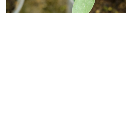
月季花扦插时间和方法
1、时间：月季花扦插除冬季之外，其余季节都能扦插，最好在春
秋季节扦插。2、土壤：准备好疏松透气的土壤，可用珍珠岩、蛭
石、草炭土按1:1:1混合配制。3、枝条：剪取合适的枝条，可选择
开完花以后的枝条。4、扦插：将枝条下端斜剪，用生根粉和萘乙
酸浸泡，将枝条插入到洞中，扦插后注意养护，促使月季枝条生
根。
月季花的养殖方法和注意事项