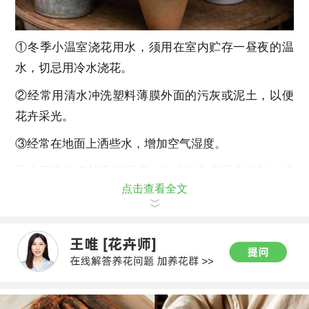
①冬季小温室浇花用水，须用在室内贮存一昼夜的温
水，切忌用冷水浇花。
②经常用清水冲洗塑料薄膜外面的污灰或泥土，以便
花卉采光。
③经常在地面上洒些水，增加空气湿度。
④由于室内有较高的湿度，浇水次数应适当控制，浇
点击查看全文
水时要见干见湿，以稍偏干为宜。