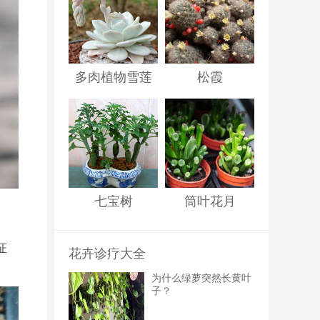
多肉植物雪莲
松霞
七宝树
筒叶花月
证
花卉诊疗大全
为什么绿萝突然长黄叶
子？