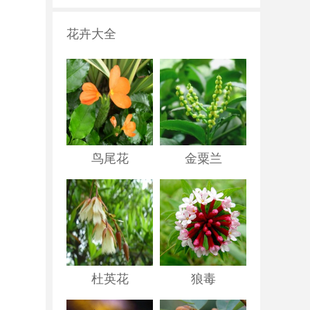
花卉大全
鸟尾花
金粟兰
杜英花
狼毒