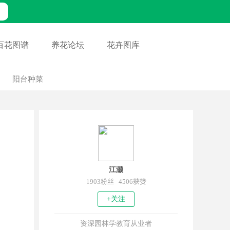
百花图谱
养花论坛
花卉图库
阳台种菜
江灏
1903粉丝 4506获赞
+关注
资深园林学教育从业者