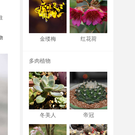
注
物
金缕梅
红花荷
多肉植物
冬美人
帝冠