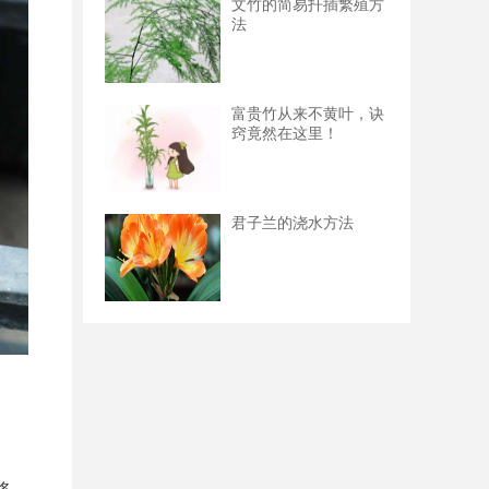
文竹的简易扦插繁殖方
法
富贵竹从来不黄叶，诀
窍竟然在这里！
君子兰的浇水方法