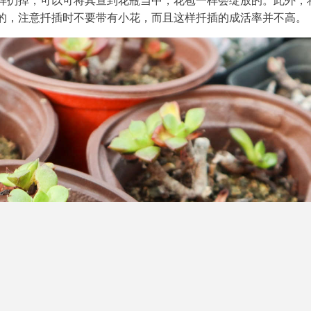
样扔掉，可以可将其查到花瓶当中，花苞一样会绽放的。此外，
的，注意扦插时不要带有小花，而且这样扦插的成活率并不高。