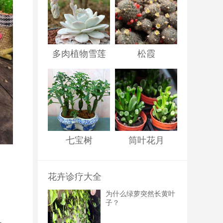
多肉植物雪莲
松霞
七宝树
筒叶花月
花卉诊疗大全
为什么绿萝突然长黄叶
子？