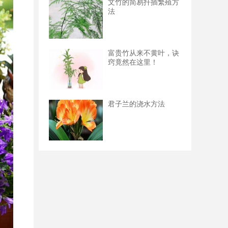
文竹的简易扦插繁殖方
法
富贵竹从来不黄叶，诀
窍竟然在这里！
君子兰的浇水方法