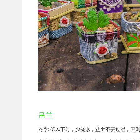
吊兰
冬季5℃以下时，少浇水，盆土不要过湿，否