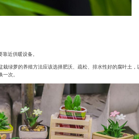
要靠近供暖设备。
盆栽绿萝的养殖方法应该选择肥沃、疏松、排水性好的腐叶土，
换一次。