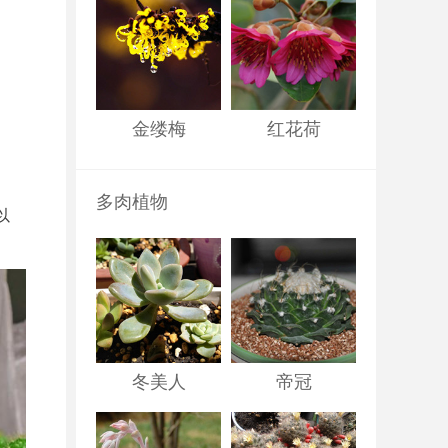
金缕梅
红花荷
多肉植物
以
冬美人
帝冠