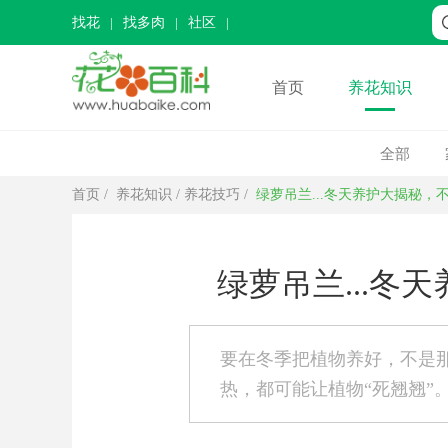
找花
找多肉
社区
首页
养花知识
全部
首页
/
养花知识
/
养花技巧
/
绿萝吊兰...冬天养护大揭秘，
绿萝吊兰...冬
要在冬季把植物养好，不是
热，都可能让植物“死翘翘”