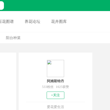
百花图谱
养花论坛
花卉图库
阳台种菜
阿姆斯特丹
533粉丝 1025获赞
+关注
爱花爱生活