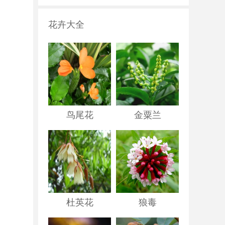
花卉大全
鸟尾花
金粟兰
杜英花
狼毒