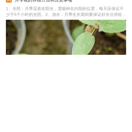
1、光照：月季花喜欢阳光，需栽种在向阳的位置，每天应保证不
少于5个小时的光照。2、浇水：月季生长期间要保证好水分供给，
保持好土壤湿润。3、施肥：掌握“薄肥勤施”的原则，根据不同生
长阶段来施肥。4、土壤：月季花喜肥沃湿润、疏松透气的土壤。
5、注意：月季定期修剪，花后及时修剪残花。
最美的极品月季花品种
1、龙沙宝石：龙沙宝石花色有浅白色、淡粉色等颜色，花朵柔美
娇艳。2、瑞典女王：瑞典女王的花色清新，花朵小巧可爱。3、朱
丽叶：朱丽叶月季的花色为杏粉色，花色轻柔，花瓣层数多。4、
心之水滴：心之水滴月季花瓣洁白，轮廓柔美，看起来很清新、优
雅。5、其他：还有路易斯·克莱门兹、美咲、银禧庆典、蓝色风暴
等。