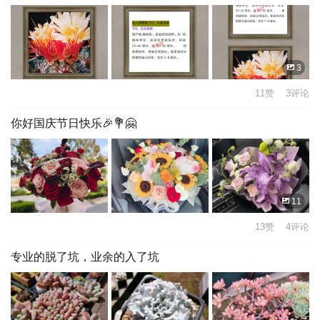
3
11赞 3评论
你好国庆节日快乐🎉💐🤗
11
13赞 4评论
专业的脱了坑，业余的入了坑