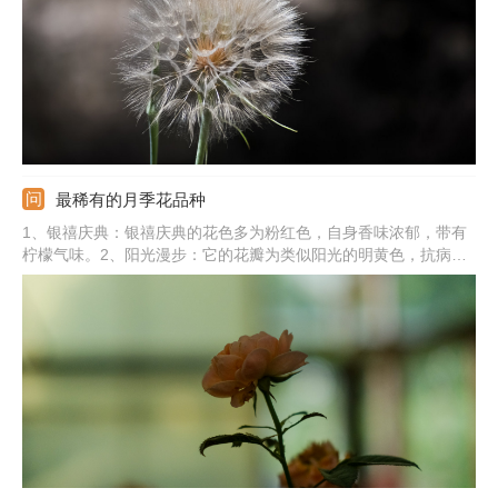
最稀有的月季花品种
1、银禧庆典：银禧庆典的花色多为粉红色，自身香味浓郁，带有
柠檬气味。2、阳光漫步：它的花瓣为类似阳光的明黄色，抗病能
力较好。3、红双喜：开花初期花心为乳白色，随着花朵绽放，外
缘的花瓣颜色鲜红。4、绿萼：绿萼的花瓣形状和花萼特别像。5、
加百利：加百利的花心为紫色，花瓣颜色为灰蓝、灰白色调。