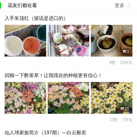
花友们都在看
更多
入手朱顶红（据说是进口的）
3
9赞 25评论
回顾一下酢浆草！让我现在的种植更有信心！
15
13赞 7评论
仙人球家族简介（197期）—白云般若