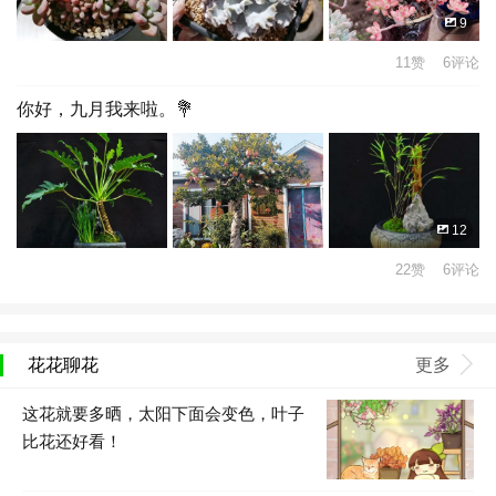
9
11赞 6评论
你好，九月我来啦。💐
12
22赞 6评论
花花聊花
更多
这花就要多晒，太阳下面会变色，叶子
比花还好看！