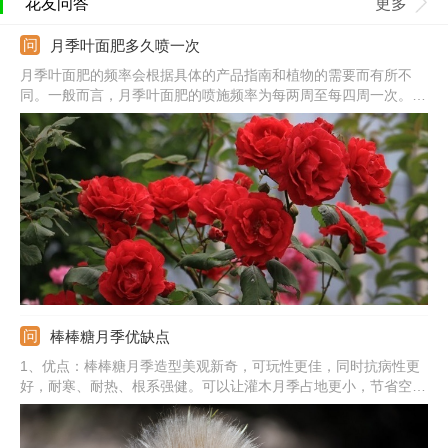
花友问答
更多
月季叶面肥多久喷一次
月季叶面肥的频率会根据具体的产品指南和植物的需要而有所不
同。一般而言，月季叶面肥的喷施频率为每两周至每四周一次。然
而，最好根据植物的生长状态、土壤质量和产品说明来确定最适合
的喷施频率。
棒棒糖月季优缺点
1、优点：棒棒糖月季造型美观新奇，可玩性更佳，同时抗病性更
好，耐寒、耐热、根系强健。可以让灌木月季占地更小，节省空
间，还能打造花量巨大的效果，增加观赏性。2、缺点：制作难度
较高，对嫁接和修剪的技术有一定的要求。