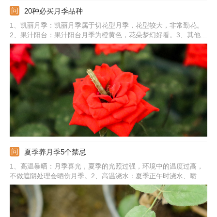
20种必买月季品种
1、凯丽月季：凯丽月季属于切花型月季，花型较大，非常勤花。
2、果汁阳台：果汁阳台月季为橙黄色，花朵梦幻好看。3、其他品
种：还有美咲月季、瑞典女王、蜻蜓、绒球门廊、粉色伊芙伯爵、
汉密尔顿、大游行、卡罗拉、婚礼之路、朱丽叶、莫奈、流星王、
玲之妖精、真宙、蓝色风暴、海洋之歌。
夏季养月季5个禁忌
1、高温暴晒：月季喜光，夏季的光照过强，环境中的温度过高，
不做遮阴处理会晒伤月季。2、高温浇水：夏季正午时浇水、喷
水，会造成叶子黄叶、干焦。3、施肥不当：夏季时不能施加浓
肥、生肥，避免烧根。4、淋雨过多：夏季时降雨较多，要注意避
开暴雨。5、通风不良：夏季的温度过高，空气闷热，通风不好会
影响长势。