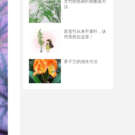
文竹的简易扦插繁殖方
法
富贵竹从来不黄叶，诀
窍竟然在这里！
君子兰的浇水方法