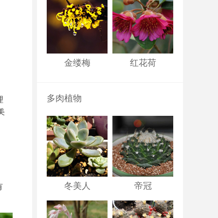
金缕梅
红花荷
多肉植物
理
美
冬美人
帝冠
有