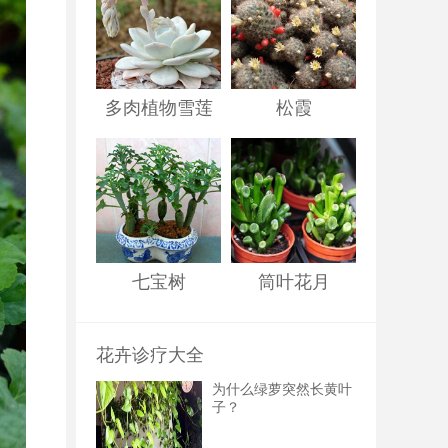
多肉植物雪莲
松霞
七宝树
筒叶花月
花卉诊疗大全
为什么绿萝突然长黄叶
子？