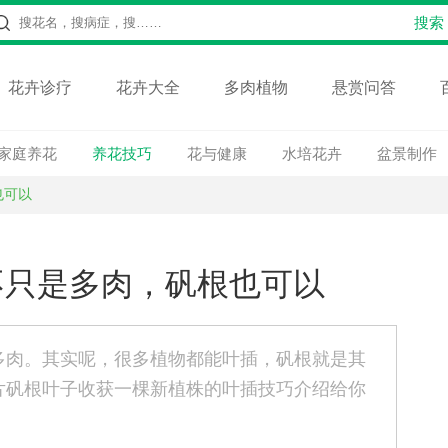
花卉诊疗
花卉大全
多肉植物
悬赏问答
家庭养花
养花技巧
花与健康
水培花卉
盆景制作
也可以
不只是多肉，矾根也可以
多肉。其实呢，很多植物都能叶插，矾根就是其
片矾根叶子收获一棵新植株的叶插技巧介绍给你