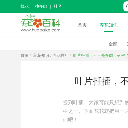
找花
找多肉
社区
首页
养花知识
全部
首页
/
养花知识
/
养花技巧
/
叶片扦插，不只是多肉，矾根
叶片扦插，
提到叶插，大家可能只想到
中之一。下面花花就把用一
们吧！