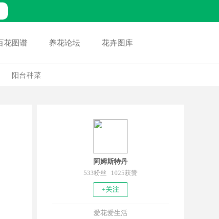
百花图谱
养花论坛
花卉图库
阳台种菜
阿姆斯特丹
533粉丝 1025获赞
+关注
爱花爱生活