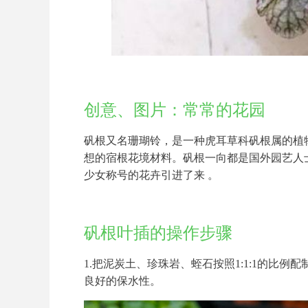
创意、图片：常常的花园
矾根又名珊瑚铃，是一种虎耳草科矾根属的植物
想的宿根花境材料。矾根一向都是国外园艺人
少女称号的花卉引进了来 。
矾根叶插的操作步骤
1.把泥炭土、珍珠岩、蛭石按照1:1:1的比
良好的保水性。