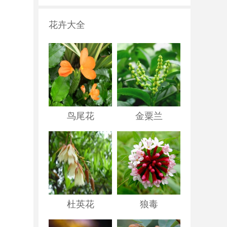
花卉大全
鸟尾花
金粟兰
杜英花
狼毒