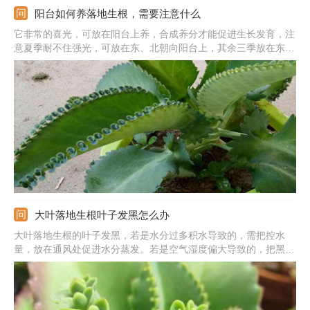
阳台如何养落地生根，需要注意什么
它非常的喜光，可放在阳台上养，合成养分才能促进生长发育，注
意夏季耐不住强光，可放在东、北朝向阳台上，其余三季放在东、
南、西朝向的阳台上。土壤可用腐叶土混合沙土，ph值要小。生长
适合在20℃的环境中，冬季做好保暖。它对水分的要求不多，生长
期定期给水，不能出现积水。
大叶落地生根叶子发黑怎么办
大叶落地生根的叶子发黑，若是水分过多积水导致的，需把控水
量，放在通风处促进水分蒸发。若是空气湿度偏大导致的，把黑叶
子摘除，暂时停止喷水。若是长时间不通风导致的，室内要保持空
气流通，多开窗透透风。若是冬季温度偏低导致的，可移到室内养
护，温度提高到10摄氏度以上。