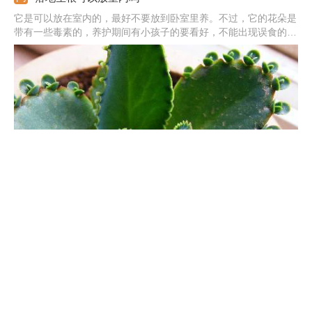
它是可以放在室内的，最好不要放到卧室里养。不过，它的花朵是
带有一些毒素的，养护期间有小孩子的要看好，不能出现误食的现
象，并且在接触花朵有就要及时清洗。它的观赏性是比较高的，放
在室内能起来装饰的作用，还能净化环境。
落地生根怎么养
落地生根喜欢偏酸的土壤，透气好的土壤，养殖时要给予适宜它生
长的土壤。养殖温度尽可能保持在20度左右，不要低于0度，夏天
炎热时要注意降温。生长期要每月施一次肥，浓度不要太高，还要
定期换盆。另外，繁殖多是采用扦插的方法。