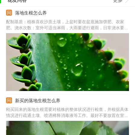
花友问答
更多
落地生根怎么养
配制基质：植株喜欢沙质土壤，上盆时要在盆底施加饼肥、农家
肥。浇水次数：室外可适当淋雨，大雨要进行避雨，日常浇水要宁
干勿湿。繁殖方式：繁殖容易，叶片边缘会长出小芽，当它掉落到
盆土后就会生根。注意事项：生长期应保证充足的光照，若养护期
间采光条件差，叶子就会变薄。
新买的落地生根怎么养
刚买回来的落地生根需要对植株的整体状况进行检查，并根据具体
情况进行疏通土壤、喷洒稀释消毒液等工作。最好不要放置在室外
进行养殖，20摄氏度左右的室内最宜。在注意多晒太阳的同时也要
多多地进行补水工作。同时也要注意不可以浇水过多。一般情况下
不需要施肥。