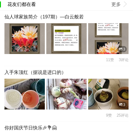
花友们都在看
更多
仙人球家族简介（197期）—白云般若
3
11赞 3评论
入手朱顶红（据说是进口的）
3
9赞 25评论
你好国庆节日快乐🎉💐🤗