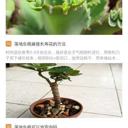
落地生根嫁接长寿花的方法
时间选在春季2-3月份左右，最好是在天气晴朗时进行。用锋利刀
子剪下健壮枝条，根部削出v形切口，放旁边晾干。用来做砧木的
落地生根需生长状态好，上端用刀子平切掉，将上端位置切处v型
切口，然后将这两者紧密插在一起，外面包裹缠绕上薄膜。
落地生根可以放室内吗