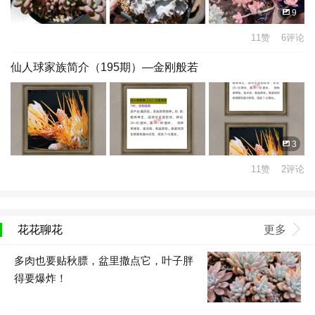
9
11赞 6评论
仙人球家族简介（195期）—金刚般若
3
11赞 2评论
花花聊花
更多
多肉也要贴秋膘，盆里撒点它，叶子胖
得要爆炸！