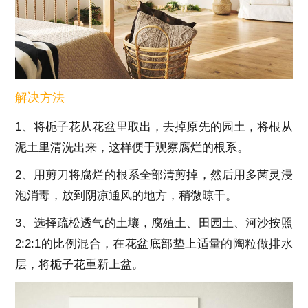
解决方法
1、将栀子花从花盆里取出，去掉原先的园土，将根从
泥土里清洗出来，这样便于观察腐烂的根系。
2、用剪刀将腐烂的根系全部清剪掉，然后用多菌灵浸
泡消毒，放到阴凉通风的地方，稍微晾干。
3、选择疏松透气的土壤，腐殖土、田园土、河沙按照
2:2:1的比例混合，在花盆底部垫上适量的陶粒做排水
层，将栀子花重新上盆。