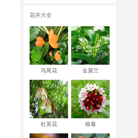
花卉大全
鸟尾花
金粟兰
杜英花
狼毒