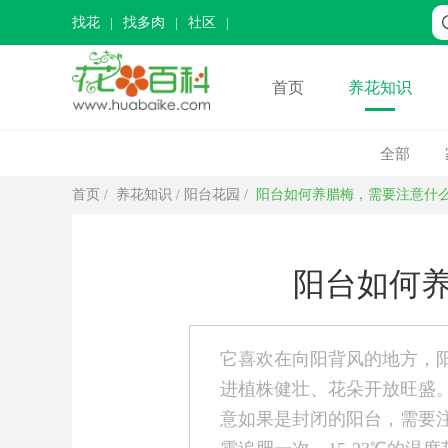
找花
找多肉
社区
首页
养花知识
全部
首页
/
养花知识
/
阳台花园
/
阳台如何养腊梅，需要注意什
阳台如何
它喜欢在向阳背风的地方，
进植株健壮、花朵开放旺盛
意如果是封闭的阳台，需要