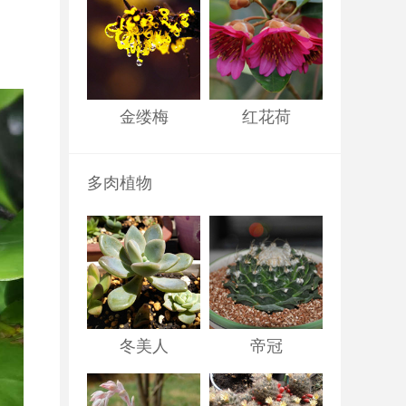
金缕梅
红花荷
多肉植物
冬美人
帝冠