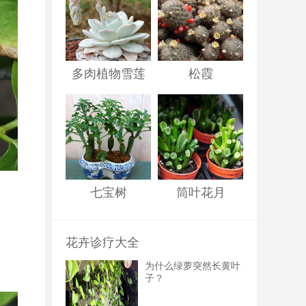
多肉植物雪莲
松霞
七宝树
筒叶花月
花卉诊疗大全
为什么绿萝突然长黄叶
子？