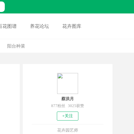
百花图谱
养花论坛
花卉图库
阳台种菜
蔡洪月
877粉丝 3025获赞
+关注
花卉园艺师