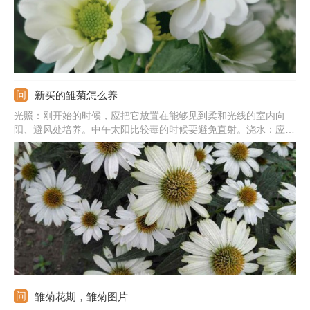
新买的雏菊怎么养
光照：刚开始的时候，应把它放置在能够见到柔和光线的室内向
阳、避风处培养。中午太阳比较毒的时候要避免直射。浇水：应当
控制浇水的频率，浇水时应该见干见湿。温度：可以用水喷雾喷水
或者空调降降温度,将之控制在15到20摄氏度之间即可。土壤：需
要对土壤进行一次消毒，但不需要着急换土。
雏菊花期，雏菊图片