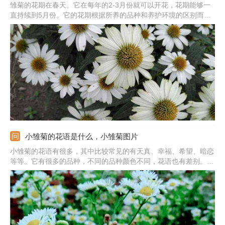
雏菊的花期在春天。它在每年的2-3月份就可以开花，花期能够一
直持续到5月份。它的花期根据所养的品种和养护环境的区别而存
在一定差异。如果养护得好，能让它一直处于湿润、明亮、通风、
温暖的环境中，它的花期就能够延长到6月份。
小雏菊的花语是什么，小雏菊图片
小雏菊的花语有很多，其中比较常见的有天真、幸福、希望、暗恋
等等。它有很多的品种，不同的品种颜色不同，花语也有差别。比
如，白色的它花语为隐藏在心底的爱、快乐和活泼；紫色的它花语
为高贵、优雅和纯洁；蓝色的它花语为希望、天真和幸福；绿色的
它花语为暗恋。