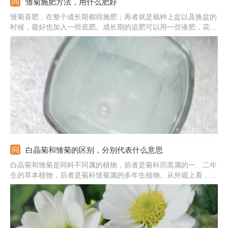
雏菊施肥方法，用什么肥好
雏菊喜肥，在整个成长期都得施肥；再者就是栽种上盆以及换盆的
时候，最好也加入一些底肥。成长期的追肥可以用一些液肥，花期
要尤其注意含有磷元素的肥；底肥可用骨粉之类的物质。液肥先兑
水，浓度合适之后施加，底肥可以跟土壤一起混合均匀；追肥每个
周一次比较好。施肥前最好松松土；在阴雨天气的时候，需要少施
肥。
白晶菊和雏菊的区别，分别代表什么意思
白晶菊和雏菊是同科不同属的植物，前者是菊科茼蒿属的一、二年
生的草本植物，后者是菊科雏菊属的多年生植物。从外观上看，前
者的花朵比后者更大，花瓣也更宽，中间的颜色黄中带绿。另外，
二者的含义也不同，前者代表天真无邪、神秘和高雅等，后者代表
和平、希望和纯洁的美。