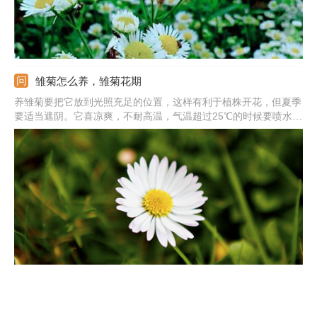
雏菊怎么养，雏菊花期
养雏菊要把它放到光照充足的位置，这样有利于植株开花，但夏季
要适当遮阴。它喜凉爽，不耐高温，气温超过25℃的时候要喷水降
温，保持良好的通风。日常养护中要经常浇水，保持土壤的湿润。
生长期每周可以施一次肥，肥料选用复合肥，为其提供全面的养
分。它的花期多在早春。
雏菊是什么意思，是送给死去的人吗
雏菊是菊科雏菊属的多年生草本植物，它只有10厘米高，叶子在基