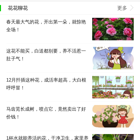
花花聊花
更多
春天最大气的花，开出第一朵，就惊艳
全场！
这花不能买，白送都别要，养不活惹一
肚子气！
12月扦插这种花，成活率超高，大白根
呼呼冒！
马齿苋长成树，喷点它，竟然卖出了好
价钱！
1杯水就能养活的花，干净卫生，家里养