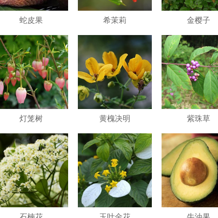
蛇皮果
希茉莉
金樱子
灯笼树
黄槐决明
紫珠草
石楠花
玉叶金花
牛油果