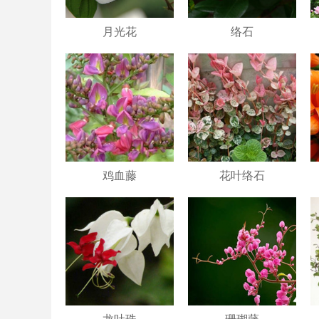
月光花
络石
鸡血藤
花叶络石