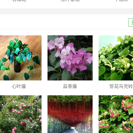
心叶藤
蒜香藤
管花马兜铃