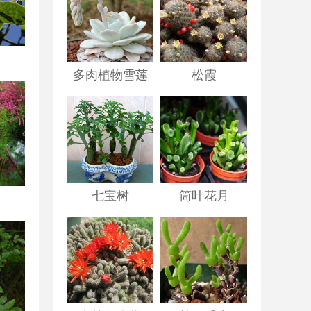
多肉植物雪莲
松霞
七宝树
筒叶花月