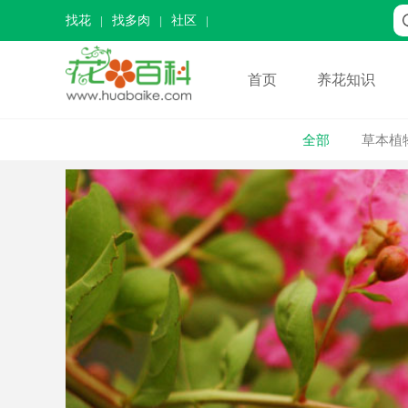
找花
找多肉
社区
首页
养花知识
全部
草本植