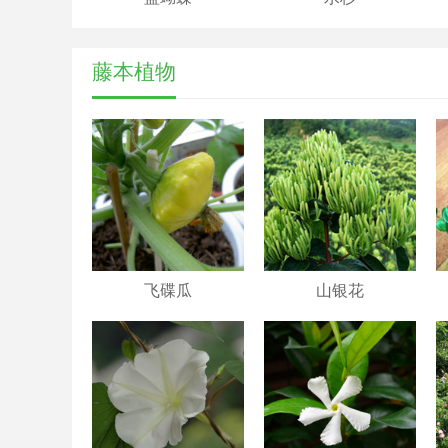
藤本植物
飞碟瓜
山银花