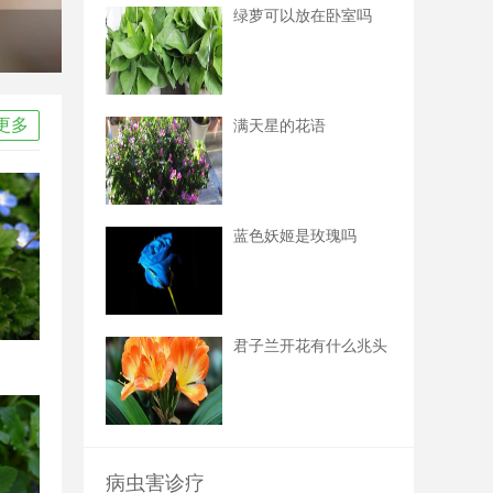
绿萝可以放在卧室吗
更多
满天星的花语
蓝色妖姬是玫瑰吗
君子兰开花有什么兆头
病虫害诊疗