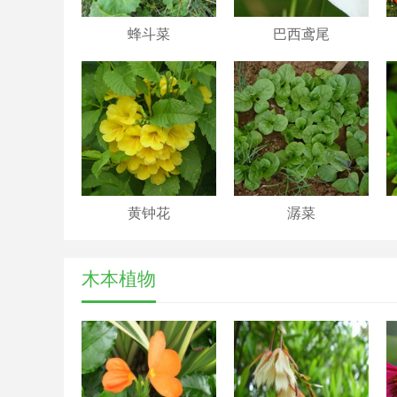
蜂斗菜
巴西鸢尾
黄钟花
潺菜
木本植物