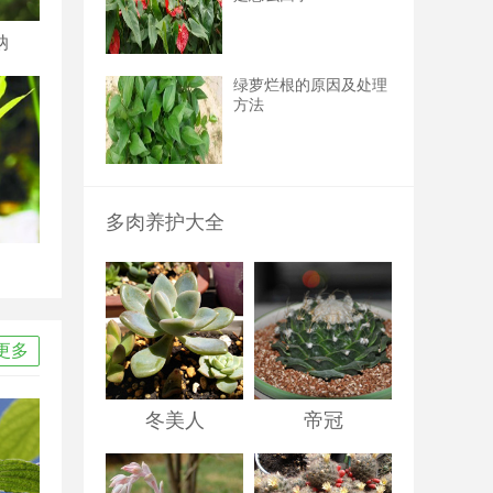
纳
绿萝烂根的原因及处理
方法
多肉养护大全
更多
冬美人
帝冠