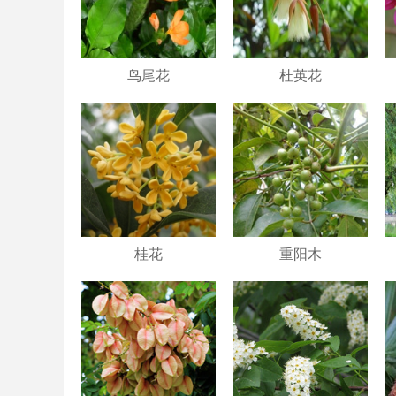
鸟尾花
杜英花
桂花
重阳木