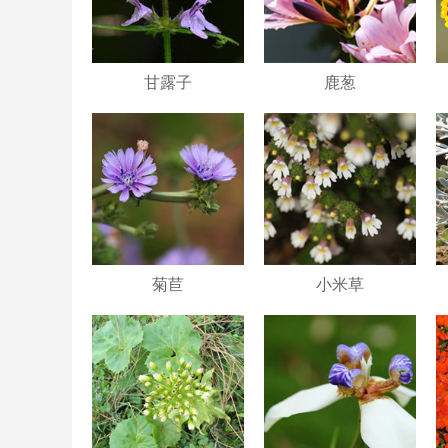
甘露子
鹿葱
菊苣
小米草