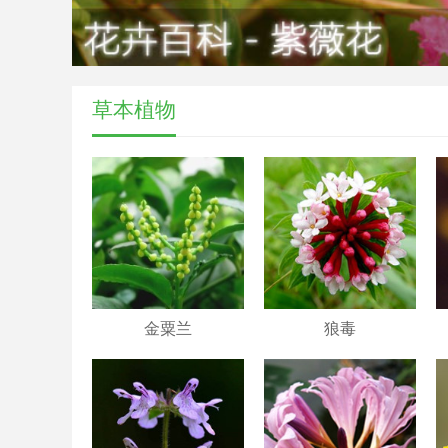
草本植物
金粟兰
狼毒