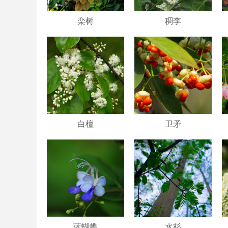
栾树
稠李
白檀
卫矛
蓝蝴蝶
水杉