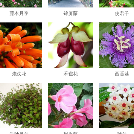
藤本月季
锦屏藤
使君子
炮仗花
禾雀花
西番莲