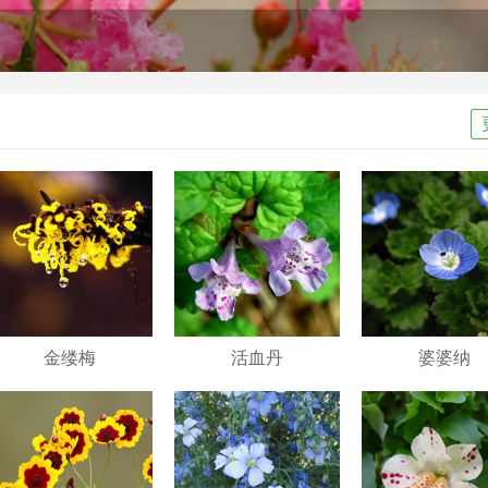
金缕梅
活血丹
婆婆纳