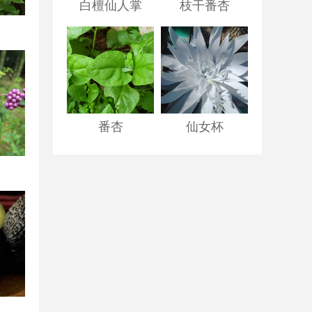
白檀仙人掌
枝干番杏
番杏
仙女杯