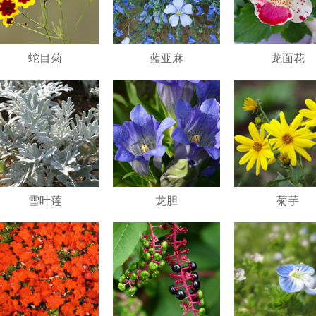
蛇目菊
蓝亚麻
龙面花
雪叶莲
龙胆
菊芋