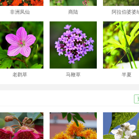
非洲凤仙
商陆
阿拉伯婆婆
老鹳草
马鞭草
半夏