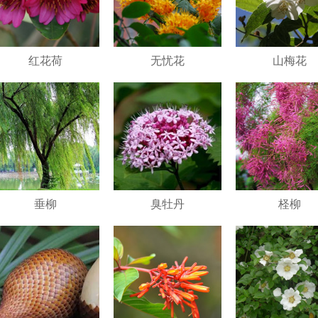
红花荷
无忧花
山梅花
垂柳
臭牡丹
柽柳