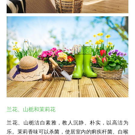
兰花、山栀和茉莉花
兰花、山栀洁白素雅，教人沉静、朴实，以高洁为
乐。茉莉香味可以杀菌，使居室内的痢疾杆菌、白喉