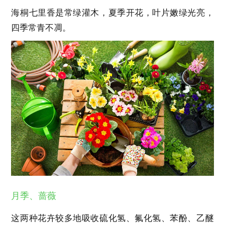
海桐七里香是常绿灌木，夏季开花，叶片嫩绿光亮，
四季常青不凋。
月季、蔷薇
这两种花卉较多地吸收硫化氢、氟化氢、苯酚、乙醚