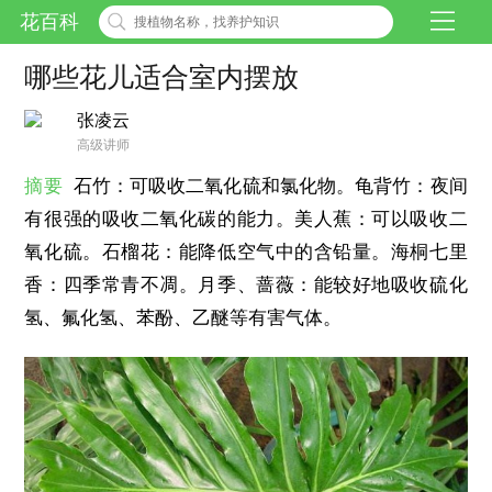
花百科
哪些花儿适合室内摆放
张凌云
高级讲师
摘要
石竹：可吸收二氧化硫和氯化物。龟背竹：夜间
有很强的吸收二氧化碳的能力。美人蕉：可以吸收二
氧化硫。石榴花：能降低空气中的含铅量。海桐七里
香：四季常青不凋。月季、蔷薇：能较好地吸收硫化
氢、氟化氢、苯酚、乙醚等有害气体。