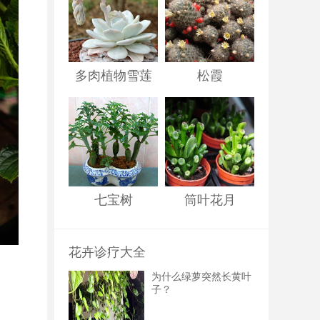
多肉植物雪莲
松霞
七宝树
筒叶花月
花卉诊疗大全
为什么绿萝突然长黄叶
子？