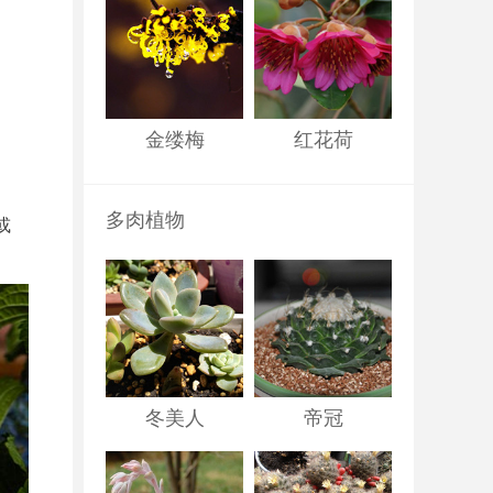
金缕梅
红花荷
多肉植物
或
冬美人
帝冠