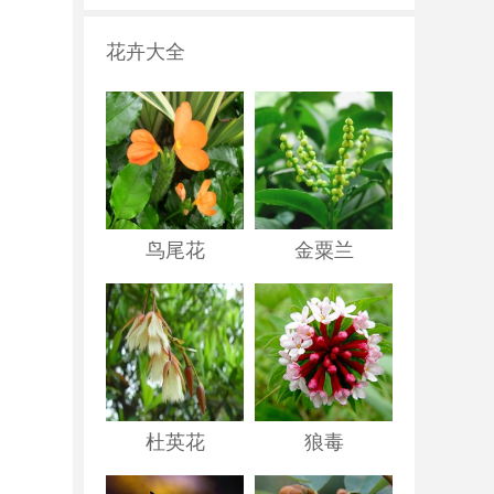
花卉大全
鸟尾花
金粟兰
杜英花
狼毒