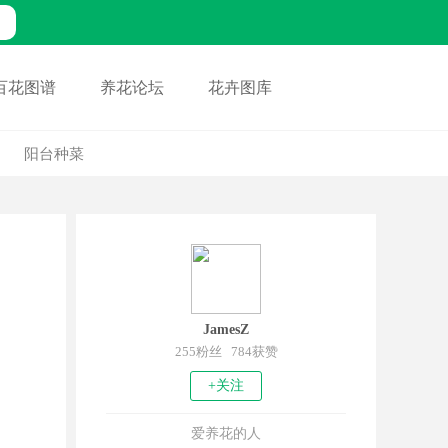
百花图谱
养花论坛
花卉图库
阳台种菜
JamesZ
255粉丝 784获赞
+关注
爱养花的人