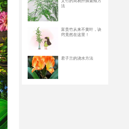
文竹的简易扦插繁殖方
法
富贵竹从来不黄叶，诀
窍竟然在这里！
君子兰的浇水方法