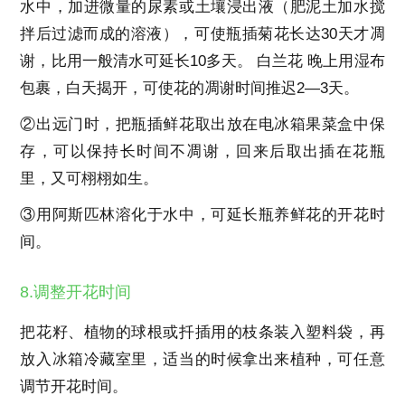
水中，加进微量的尿素或土壤浸出液（肥泥土加水搅
拌后过滤而成的溶液），可使瓶插菊花长达30天才凋
谢，比用一般清水可延长10多天。 白兰花 晚上用湿布
包裹，白天揭开，可使花的凋谢时间推迟2—3天。
②出远门时，把瓶插鲜花取出放在电冰箱果菜盒中保
存，可以保持长时间不凋谢，回来后取出插在花瓶
里，又可栩栩如生。
③用阿斯匹林溶化于水中，可延长瓶养鲜花的开花时
间。
8.调整开花时间
把花籽、植物的球根或扦插用的枝条装入塑料袋，再
放入冰箱冷藏室里，适当的时候拿出来植种，可任意
调节开花时间。