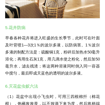
5.花卉防病
早春各种花卉将进入旺盛的生长季节，此时可在叶面
及叶背喷1—3次1％的波尔多液，以防病害。1％波尔
多液的制配方法是：硫酸铜1克，粉碎后加热水50毫升
溶化；再用生石灰1克，用几滴水使之粉化，然后加50
毫升水，滤去残渣；将这两种溶液同时倒入同一容器
中搅匀，最后即成天蓝色的透明的波尔多液。
6.灭花盆虫蚁六法
（1）花盆中出现小飞虫时，可用三四根棉扦（棉花
棍），饱蘸敌敌畏，以不致滴下来为度，然后将柄端