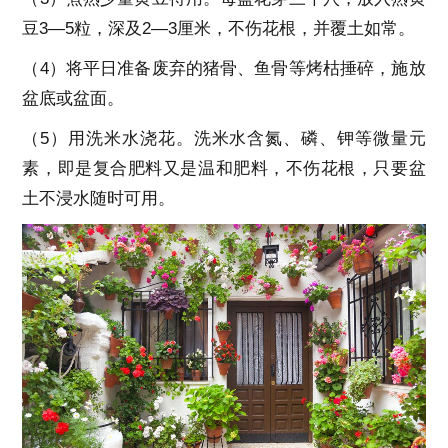
豆3—5粒，深及2—3厘米，不伤花根，并覆土如常。
（4）将平日准备废弃的猪骨、鱼骨等烤枯捶碎，施放
盆底或盆面。
（5）用洗米水浇花。洗米水含氮、磷、钾等微量元
素，即是复合肥料又是温和肥料，不伤花根，只要盆
土不浸水随时可用。