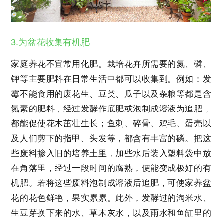
3.为盆花收集有机肥
家庭养花不宜常用化肥。栽培花卉所需要的氮、磷、
钾等主要肥料在日常生活中都可以收集到。例如：发
霉不能食用的废花生、豆类、瓜子以及杂粮等都是含
氮素的肥料，经过发酵作底肥或泡制成溶液为追肥，
都能促使花木茁壮生长；鱼刺、碎骨、鸡毛、蛋壳以
及人们剪下的指甲、头发等，都含有丰富的磷。把这
些废料掺入旧的培养土里，加些水后装入塑料袋中放
在角落里，经过一段时间的腐熟，便能变成极好的有
机肥。若将这些废料泡制成溶液后追肥，可使家养盆
花的花色鲜艳，果实累累。此外，发酵过的淘米水、
生豆芽换下来的水、草木灰水，以及雨水和鱼缸里的