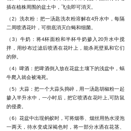
插在植株周围的盆土中，飞虫即可消灭。
（2）洗衣粉：把一汤匙洗衣粉溶解在4升水中，每隔
二周喷洒花叶，可彻底消灭白蝇和细菌。
（3）牛奶：将4杯面粉和半杯牛奶掺入20升水中搅
拌，用纱布过滤后喷洒在花叶上，能杀死壁虱和它们
的卵。
（4）啤酒：把啤酒倒入放在花盆土壤下的浅盆中，蜗
牛爬入就会被淹死。
（5）大蒜：把一个大蒜头捣碎，用一汤匙胡椒粉一起
掺入半升水中，一小时后，把它喷洒在花叶上,可防鼠
的侵袭。
（6）花盆中出现蚂蚁时，可将烟蒂、烟丝用热水浸泡
一两天，待水变成深褐色时，将一部分水洒在花茎、