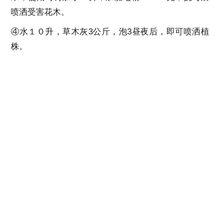
喷洒受害花木。
④水１０升，草木灰3公斤，泡3昼夜后，即可喷洒植
株。
15.根除杂草法
杂草繁殖力很强，庭院中的杂草刚刚拔除不久，没几
天又长得到处都是。遇此情况，平常腌制鸭蛋或咸菜
的盐水，不要随便倒掉，在杂草繁盛季节，将盐水泼
在杂草上，三四次即可遏止杂草的生长。此外，煮土
豆的水也可除去庭院里或过道上的杂草。再就是用漂
白粉水除草也很有效，方法是：把水洒在要除草的地
点击查看全文
上，使土地湿透，24小时后，再用漂白粉水浇。