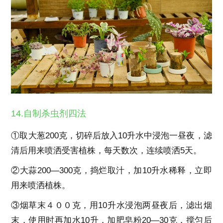
14.自制杀虫剂四法
①取大葱200克，切碎后放入10升水中浸泡一昼夜，滤
清后用来喷洒受害植株，每天数次，连续喷洒5天。
②大蒜200—300克，捣烂取汁，加10升水稀释，立即
用来喷洒植株。
③烟草末４００克，用10升水浸泡两昼夜后，滤出烟
末，使用时再加水10升，加肥皂粉20—30克，搅匀后