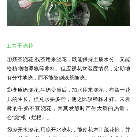
1.关于浇花
①残茶浇花,残茶用来浇花，既能保持土质水分，又能
给植物增添氮等养料。但应视花盆湿度情况，定期地
有分寸地浇，而不能随倒残茶随浇。
②变质奶浇花,牛奶变质后，加水用来浇花，有益于花
儿的生长。但兑水要多些，使之比较稀释才好。未发
酵的牛奶不宜浇花，因其发酵时产生大量的热量，
会“烧”根（烂根）。
③凉开水浇花,用凉开水浇花，能使花木叶茂花艳，并