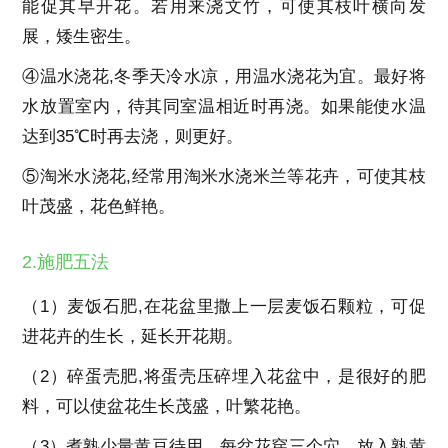
能促其早开花。若用来浇文竹，可使其枝叶横向发
展，矮生密生。
④温水浇花,冬季天冷水凉，用温水浇花为宜。最好将
水放置室内，待其同室温相近时再浇。如果能使水温
达到35℃时再去浇，则更好。
⑤淘米水浇花,经常用淘米水浇米兰等花卉，可使其枝
叶茂盛，花色鲜艳。
2.施肥五法
（1）麦饭石肥,在花盆里撒上一层麦饭石颗粒，可促
进花卉的生长，延长开花期。
（2）碎蛋壳肥,将蛋壳压碎埋入花盆中，是很好的肥
料，可以使盆花生长茂盛，叶繁花艳。
（3）煮熟少量黄豆待用。每盆花穿三个穴，放入熟黄