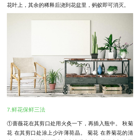
花叶上，其余的稀释后浇到花盆里，蚂蚁即可消灭。
7.鲜花保鲜三法
①蔷薇花在其剪口处用火灸一下，再插入瓶中。 秋菊
花 在其剪口处涂上少许薄荷晶。 菊花 在养菊花的清