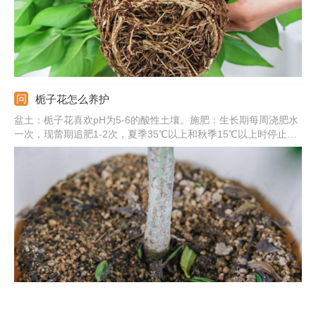
栀子花怎么养护
盆土：栀子花喜欢pH为5-6的酸性土壤。施肥：生长期每周浇肥水
一次，现蕾期追肥1-2次，夏季35℃以上和秋季15℃以上时停止施
肥。浇水：保持盆土湿润，晚上可喷雾将叶片淋湿。光照：要充
足，除七八月份正午外可放在阳光下养护。
绿萝为什么叶子发黄