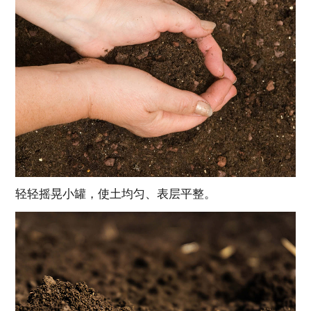
轻轻摇晃小罐，使土均匀、表层平整。