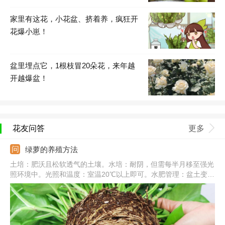
家里有这花，小花盆、挤着养，疯狂开
花爆小崽！
盆里埋点它，1根枝冒20朵花，来年越
开越爆盆！
花友问答
更多
绿萝的养殖方法
土培：肥沃且松软透气的土壤。水培：耐阴，但需每半月移至强光
照环境中。光照和温度：室温20℃以上即可。水肥管理：盆土变干
需要及时浇水，一次浇透，秋冬减少浇水和施肥。常见病害：炭疽
病、根腐病、叶斑病。