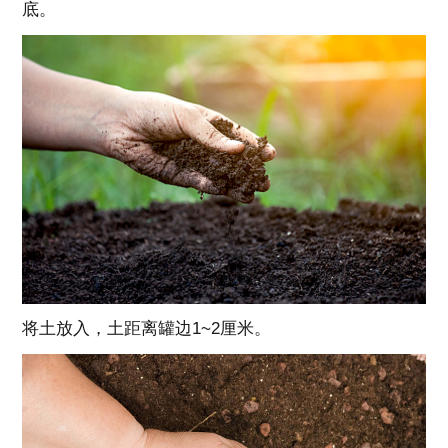
底。
将土放入，土距离罐边
1~2
厘米。