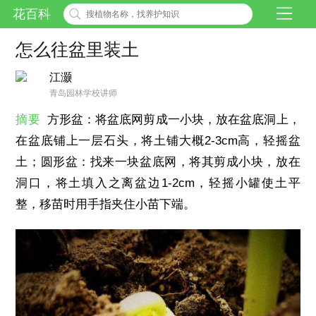
花百科
怎么往盆里装土
江灏
青岛园林学校讲师
摘要
方形盆：将盆底网剪成一小块，放在盆底洞上，
在盆底铺上一层石头，将土铺大概2-3cm高，轻摇盆
土；圆形盆：找来一块盆底网，将其剪成小块，放在
洞口，将土填入之离盆边1-2cm，轻摇小罐使土平
整，移苗时用手指夹住小苗下端。