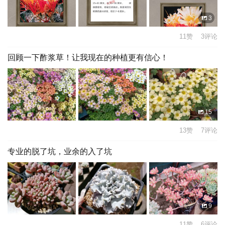
3
11赞 3评论
回顾一下酢浆草！让我现在的种植更有信心！
15
13赞 7评论
专业的脱了坑，业余的入了坑
9
11赞 6评论