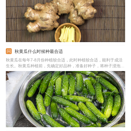
秋黄瓜什么时候种最合适
秋黄瓜在每年7-8月份种植较合适，此时种植较合适，能利于成活
生长。秋黄瓜种植前，先确定好品种，准备好种子，将种子浸泡温
水，放在28℃的环境中催芽。准备好苗床，将种子均匀播撒下去，
等待种子发芽出苗。选好种植的地块，将土壤整地施肥，将小苗种
植到土壤中。栽种后及时查苗补苗，合理追肥、浇水。