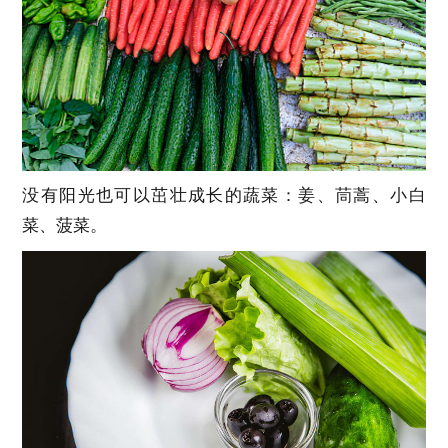
没有阳光也可以茁壮成长的蔬菜：姜、茼蒿、小白
菜、菠菜。