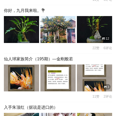
你好，九月我来啦。💐
12
22赞 6评论
仙人球家族简介（195期）—金刚般若
3
11赞 2评论
入手朱顶红（据说是进口的）