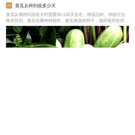
黄瓜从种到收多少天
黄瓜从播种到采收大约需要90-120天左右，根据品种、种植方法
略有区别。黄瓜在播种种植时，要先挑选好种子，做好催芽处理。
搭建好苗床，将种子均匀播撒稻苗床上，用细土进行覆盖，苗期做
好管理，当生长到5厘米左右，剔除掉弱苗，病苗，畸形苗。当秧
苗生长到12厘米至15厘米时移栽定植，及时搭架施肥。
黄瓜开花后小黄瓜就枯萎了是什么原因?
1、浇水过多：黄瓜开花后小黄瓜就枯萎了，可能是浇水过多的原
因，积水过多会影响到结果，导致闷根，从而引起小黄瓜枯萎、腐
烂。2、肥害影响：也可能是出现肥害的原因，导致根系被烧死。
3、感染病害：还可能是感染病害的原因，比如染上枯萎病。4、长
期阴雨：或可能是长期阴雨的原因，光照不足，影响到长势。