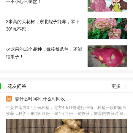
一不小心只剩盆！
2米高的大花树，东北院子能养，零下
30°冻不死！
火龙果的13个品种，嫁接蟹爪兰，还能
结果子！
花友问答
更多
姜什么时间种,什么时间收
生姜在南方3-4月份种植，北方4-5月份进行种植。种植一段时间后
收获，种姜一般为6月份下旬至7月份上旬收获，嫩姜的收获时间是
8月份初，鲜姜一般在10月份中下旬收获，老姜一般在11月份上旬
收获。生姜种植前先选好种姜，提前晾晒、催芽，选好种植地块，
整地施肥，采用沟播的方法，播种后加强养护管理。