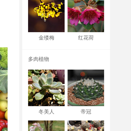
金缕梅
红花荷
多肉植物
冬美人
帝冠