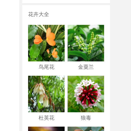
花卉大全
鸟尾花
金粟兰
杜英花
狼毒