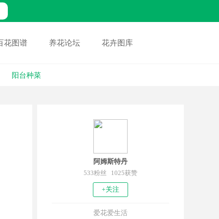
百花图谱
养花论坛
花卉图库
阳台种菜
阿姆斯特丹
533粉丝 1025获赞
+关注
爱花爱生活