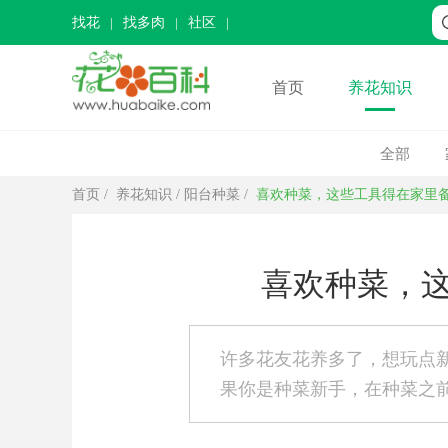
找花
找多肉
社区
首页
养花知识
全部
首页
/
养花知识
/
阳台种菜
/
喜欢种菜，这些工具得在家里
喜欢种菜，
许多花友花养多了，想玩点
果你是种菜新手，在种菜之