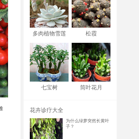
多肉植物雪莲
松霞
七宝树
筒叶花月
难
花卉诊疗大全
为什么绿萝突然长黄叶
子？