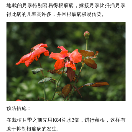
地栽的月季特别容易得根瘤病，嫁接月季比扦插月季
得此病的几率高许多，并且根瘤病极易传染。
预防措施：
在栽植月季之前先用K84兑水3倍，进行蘸根，这样有
助于抑制根瘤病的发生。