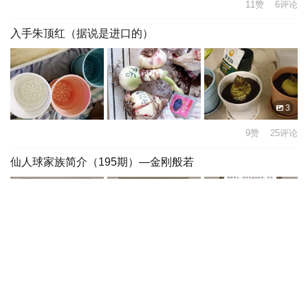
11赞 6评论
入手朱顶红（据说是进口的）
3
9赞 25评论
仙人球家族简介（195期）—金刚般若
3
11赞 2评论