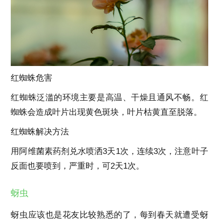
红蜘蛛危害
红蜘蛛泛滥的环境主要是高温、干燥且通风不畅。红
蜘蛛会造成叶片出现黄色斑块，叶片枯黄直至脱落。
红蜘蛛解决方法
用阿维菌素药剂兑水喷洒3天1次，连续3次，注意叶子
反面也要喷到，严重时，可2天1次。
蚜虫
蚜虫应该也是花友比较熟悉的了，每到春天就遭受蚜