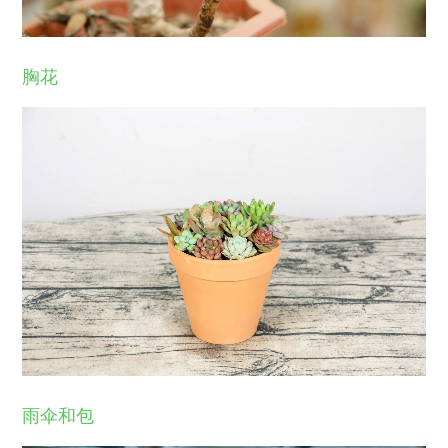
胸花
雨伞和包