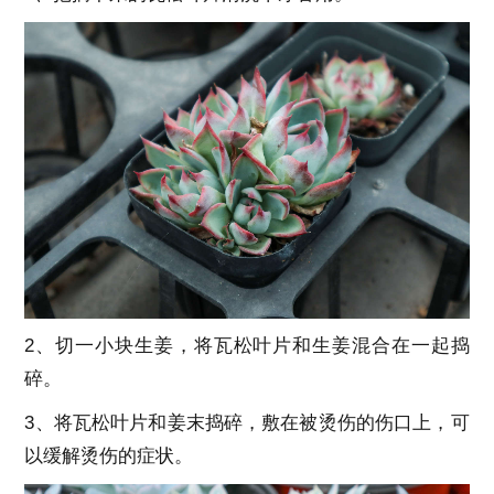
2、切一小块生姜，将瓦松叶片和生姜混合在一起捣
碎。
3、将瓦松叶片和姜末捣碎，敷在被烫伤的伤口上，可
以缓解烫伤的症状。