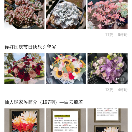
9
11赞 6评论
你好国庆节日快乐🎉💐🤗
11
13赞 4评论
仙人球家族简介（197期）—白云般若