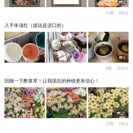
3
11赞 3评论
入手朱顶红（据说是进口的）
3
9赞 25评论
回顾一下酢浆草！让我现在的种植更有信心！
15
13赞 7评论