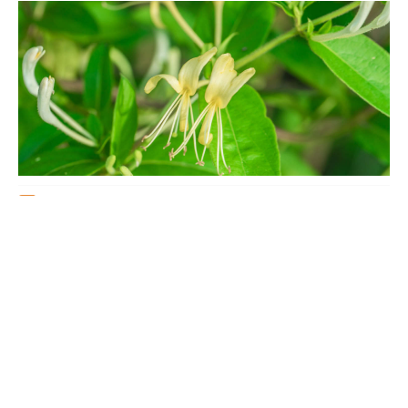
显的抑制作用。比如金银花可以促进人体内白细胞的吞噬功能，促
进淋巴细胞的转化，从而提高人体的免疫力。比如金银花性寒，还
具有清热解毒的功效，但是脾胃虚寒的人不要多食。
金银花夏天可以晒太阳吗，夏天怎么养护
它的生长不能离开太阳，长时间不见光植株会出现生长不良，枝条
变细软的情况。因此夏天也需要太阳，也可以晒太阳。不过夏季的
光照很强烈，要及时避开午后的强光，否则会被晒伤。此外，夏天
养护的时候还要增加浇水次数，早晚都要浇。施肥量要控制好，避
免肥害。还要及时修剪处理，帮助度夏。