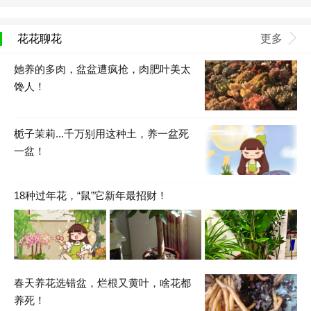
花花聊花
更多
她养的多肉，盆盆遭疯抢，肉肥叶美太
馋人！
栀子茉莉...千万别用这种土，养一盆死
一盆！
18种过年花，“鼠”它新年最招财！
春天养花选错盆，烂根又黄叶，啥花都
养死！