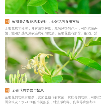
长期喝金银花泡水好处，金银花的食用方法
金银花味甘性寒，具有清热解毒，疏散风热的作用，可以抗菌杀
菌，能治外感风热或温病初期发热。金银花也有解暑、醒酒、清脑
的作用，能使头脑恢复清醒，祛暑明目。金银花也有降脂减肥、美
容养颜、延缓衰老的作用，可以使人的皮肤变好。金银花所含绿原
酸的生物活性，能促进人体新陈代谢，提高免疫力。
金银花的功效与禁忌
金银花的功效有很多，比如金银花有抗菌、抗病毒的功效，可以按
照金银花：水=1:20的比例煎服，对流感病毒、伤寒等疾病都有明