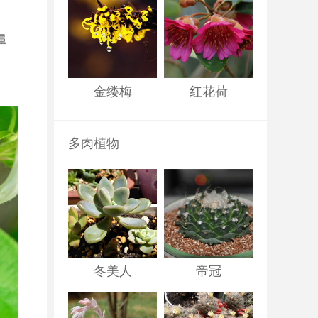
量
金缕梅
红花荷
多肉植物
冬美人
帝冠