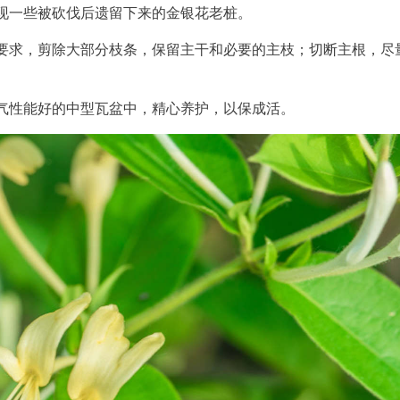
现一些被砍伐后遗留下来的金银花老桩。
要求，剪除大部分枝条，保留主干和必要的主枝；切断主根，尽
气性能好的中型瓦盆中，精心养护，以保成活。