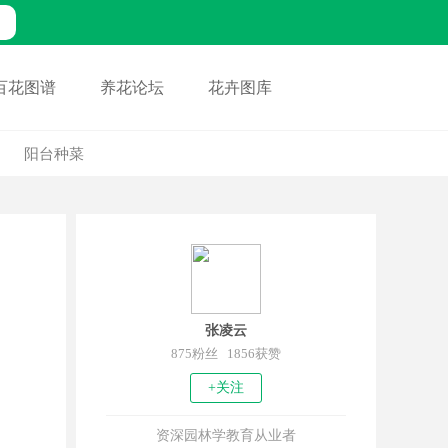
百花图谱
养花论坛
花卉图库
阳台种菜
张凌云
875粉丝 1856获赞
+关注
资深园林学教育从业者