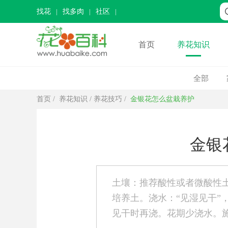
找花
找多肉
社区
首页
养花知识
全部
首页
/
养花知识
/
养花技巧
/
金银花怎么盆栽养护
金银
土壤：推荐酸性或者微酸性
培养土。浇水：“见湿见干”
见干时再浇。花期少浇水。