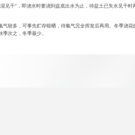
见湿见干”，即浇水时要浇到盆底出水为止，待盆土已失水见干时
氯气较多，可事先贮存晾晒，待氯气完全挥发后再用。冬季浇花
秋季次之，冬季最少。