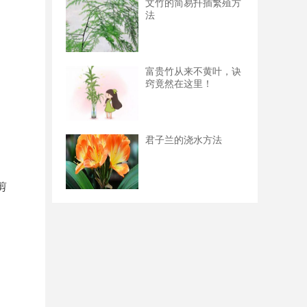
文竹的简易扦插繁殖方
法
富贵竹从来不黄叶，诀
窍竟然在这里！
君子兰的浇水方法
剪