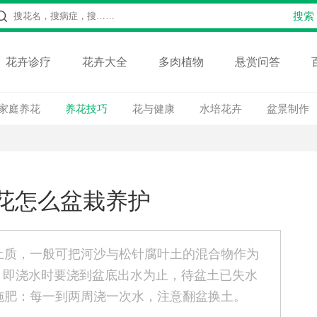
花卉诊疗
花卉大全
多肉植物
悬赏问答
家庭养花
养花技巧
花与健康
水培花卉
盆景制作
花怎么盆栽养护
土质，一般可把河沙与松针腐叶土的混合物作为
，即浇水时要浇到盆底出水为止，待盆土已失水
施肥：每一到两周浇一次水，注意翻盆换土。