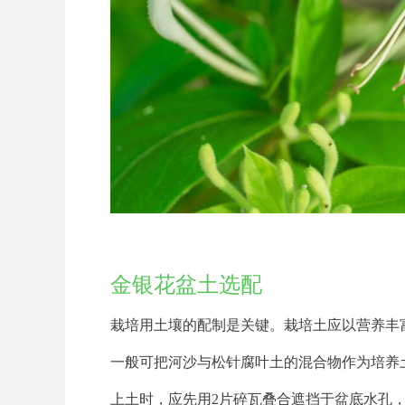
金银花盆土选配
栽培用土壤的配制是关键。栽培土应以营养丰
一般可把河沙与松针腐叶土的混合物作为培养
上土时，应先用2片碎瓦叠合遮挡于盆底水孔