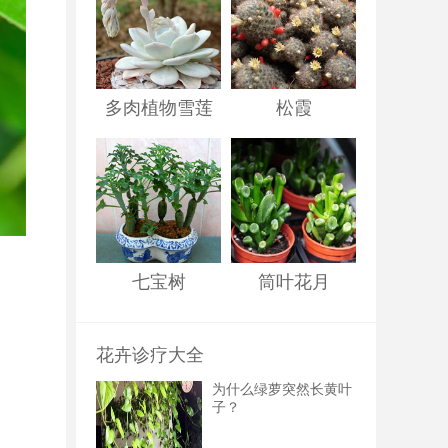
多肉植物雪莲
松霞
七宝树
筒叶花月
花卉诊疗大全
为什么绿萝突然长黄叶
子？
；