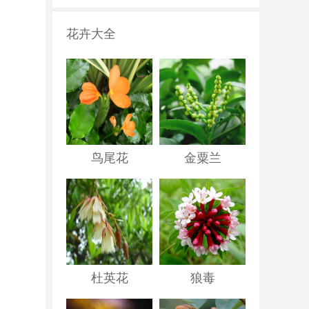
花卉大全
鸟尾花
金粟兰
杜英花
狼毒