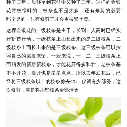
种了三年，后移至到花盆中又种了三年。这样的金银
花青枝绿叶的，枝条也不是太多，还有修剪的必要
吗？是的，只有修剪了才会更枝繁叶茂。
这棵金银花的一级枝条是主干，长到一人高时已经实
行斩首行动，一级枝条上面长出来的是二级枝条，二
级枝条上面长出来的是三级枝条。这三级枝条可以按
照自己的需要来留。一般来说，一、二、三级枝条上
面萌发的新芽新枝条，才能花开得多和壮，老枝条基
本不开花，要开也是星星点点。所以去年底花后，已
经将三级枝条以上的枝条剪去4/5，仅留有少部份，这
次修剪，就是将那些枝条全部清除。