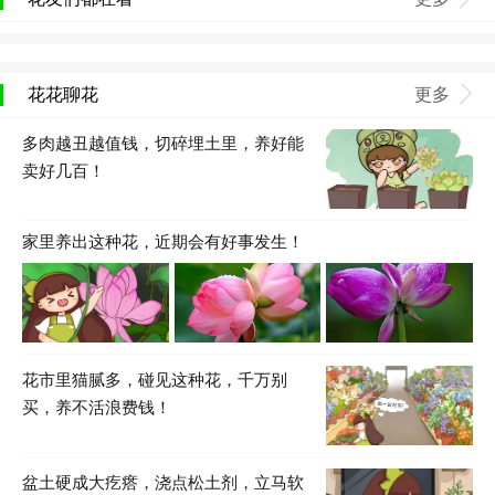
花花聊花
更多
多肉越丑越值钱，切碎埋土里，养好能
卖好几百！
家里养出这种花，近期会有好事发生！
花市里猫腻多，碰见这种花，千万别
买，养不活浪费钱！
盆土硬成大疙瘩，浇点松土剂，立马软