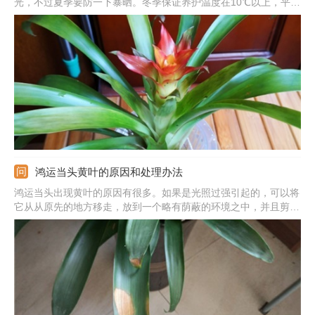
光，不过夏季要防一下暴晒。冬季保证养护温度在10℃以上，平时
用手摸着土表下2cm发干浇透水，浇到有水从盆底流出。除此之
外，还要向植株基部的叶杯中浇水，并保持叶杯中始终有水，以免
鸿运当头的叶子打卷、变干。
鸿运当头黄叶的原因和处理办法
鸿运当头出现黄叶的原因有很多。如果是光照过强引起的，可以将
它从从原先的地方移走，放到一个略有荫蔽的环境之中，并且剪掉
黄叶，等它恢复。如果是浇水过少引起的，需要先用水将它的花土
浇湿，并且在之后养护时提高浇水的频率。如果是温度过低引起
的，需要将它移动到温度高于10℃的环境中来养。