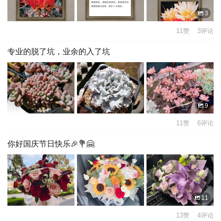
3
11赞 3评论
专业的脱了坑，业余的入了坑
9
11赞 6评论
你好国庆节日快乐🎉💐🤗
11
13赞 4评论