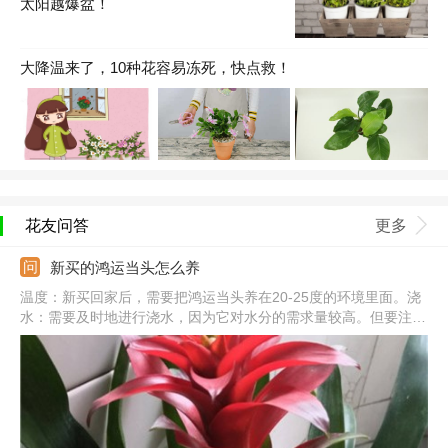
太阳越爆盆！
大降温来了，10种花容易冻死，快点救！
花友问答
更多
新买的鸿运当头怎么养
温度：新买回家后，需要把鸿运当头养在20-25度的环境里面。浇
水：需要及时地进行浇水，因为它对水分的需求量较高。但要注意
水量不要过多，以免伤根。光照：可以将它放置在有柔和散光处进
行培养，每天受光时间不要超过4小时。施肥：先不需要给它施
肥。等它适应新环境后可施用有机肥液。