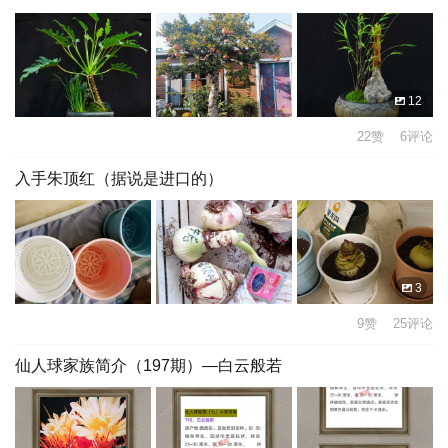
12
22赞 6评论
入手朱顶红（据说是进口的）
3
9赞 25评论
仙人球家族简介（197期）—白云般若