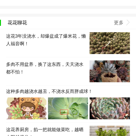
花花聊花
更多
这花3年没浇水，却爆盆成了爆米花，懒
人福音啊！
多肉不用盆养，换了这东西，天天浇水
都不怕！
这种多肉越浇水越丑，不浇水反而胖成球！
这花养厨房，掐一把就能做菜吃，越晒