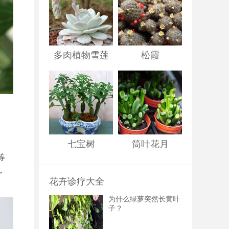
多肉植物雪莲
松霞
七宝树
筒叶花月
等
，
花卉诊疗大全
为什么绿萝突然长黄叶
子？