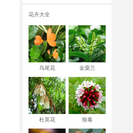
花卉大全
鸟尾花
金粟兰
杜英花
狼毒