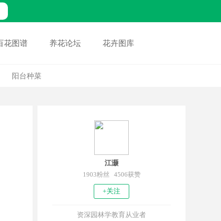
百花图谱
养花论坛
花卉图库
阳台种菜
江灏
1903粉丝 4506获赞
+关注
资深园林学教育从业者