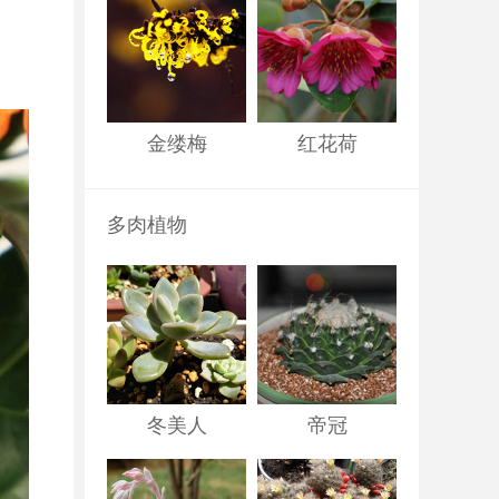
金缕梅
红花荷
多肉植物
冬美人
帝冠