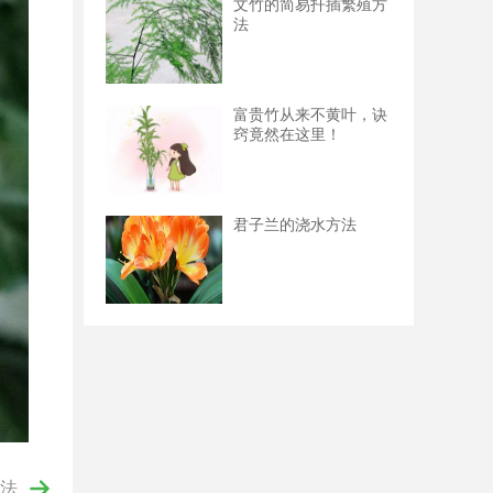
文竹的简易扦插繁殖方
法
富贵竹从来不黄叶，诀
窍竟然在这里！
君子兰的浇水方法
法