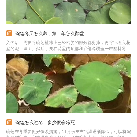
碗莲冬天怎么养，第二年怎么翻盆
入冬后，需要将碗莲植株上已经枯萎的部分都剪掉，再将它埋入花
盆的泥土里面。然后，要在花盆的顶部和底部各覆盖一层塑料薄
膜，并在上方和下方各垫一层3cm厚的稻草，用于防寒。如果天气
非常冷，需要酌情增加稻草的厚度，以免它受冻。等第二年，将它
取出来，再次种植即可。
碗莲怎么过冬，多少度会冻死
碗莲在冬季要做好保暖措施，11月份左右气温逐渐降低，可以将碗