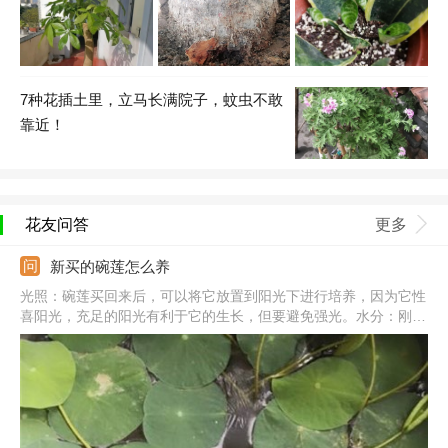
7种花插土里，立马长满院子，蚊虫不敢
靠近！
花友问答
更多
新买的碗莲怎么养
光照：碗莲买回来后，可以将它放置到阳光下进行培养，因为它性
喜阳光，充足的阳光有利于它的生长，但要避免强光。水分：刚买
回来的那段时间，水分不要太多，否则容易导致烂根，同时要保证
水质的清洁。施肥：可以施加一点饼肥，增加碗莲的生长速度，但
不宜过多，以免伤根。温度：温度最好是能够保持在20度左右，最
低不要低于15度，适宜的温度对于碗莲能否适宜新环境有很大的影
响。