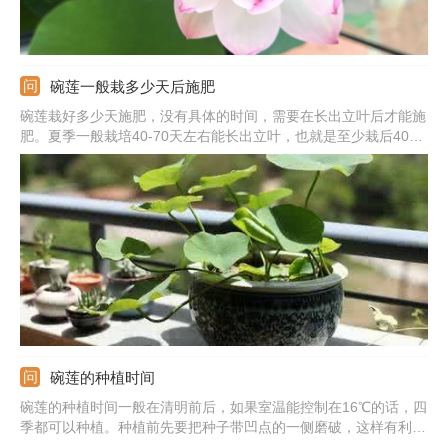
碗莲一般栽多少天后施肥
碗莲栽好多少天施肥，没有具体的时间，需要在长出立叶后才能施
肥。夏季一般栽培40-70天左右能长出立叶，也就是至少栽后40多
天后施肥，此时生长基本稳定，之后就可以正常的施肥了。如果是
秋季栽培养护，大约栽培70-80天后能长出立叶，所以栽好后至少
70天左右才能施肥。
碗莲的种植时间
碗莲的种植时间一般在清明前后，如果室温能控制在16℃的话，四
季都可以种植。种植前先要把种子带凹点的一侧磨破，这样有利于
芽的生长。之后将它放进温水中浸泡，一周左右即可发芽。发芽后