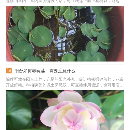
莲移到室内，室内温度偏低的话，可在碗莲上套上塑料袋，能起到
保暖的作用。冬季适当给水，不能使盆土中太干旱，选在中午暖和
的时候浇。入冬前给植株施肥一次，冬季可以不追肥，也可适当追
施一点肥料。碗莲需要充足的阳光照射，冬季要养在光线好的地
方。
阳台如何养碗莲，需要注意什么
碗莲可放在阳台上养，充足的阳光补充，促进植株强健茁壮，花朵
开放鲜艳。种植碗莲的泥土需肥沃，可直接使用塘泥，也可用腐叶
土和田园土混合。放在阳台上养护，一定要特别注意好通风，还要
注意保持水质清洁。生长过程中，加入塘泥补充营养，也可加入腐
熟的有机肥或复合肥。