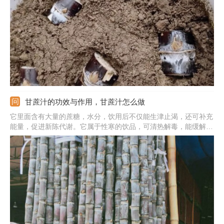
壤湿润，等甘蔗发芽后多晒太阳，平时薄肥勤施，就算是盆栽也能
长到房顶高。
甘蔗汁的功效与作用，甘蔗汁怎么做
它里面含有大量的蔗糖，水分，饮用后不仅能生津止渴，还可补充
能量，促进新陈代谢。它属于性寒的饮品，可清热解毒，能缓解咳
嗽或者痰多的症状。平时经常饮用，还能提高肾功能，利水消肿。
此外，里面所含的微量元素，铁，钙等营养成分还能快速的被身体
吸收，能补充营养，对身体有好处。