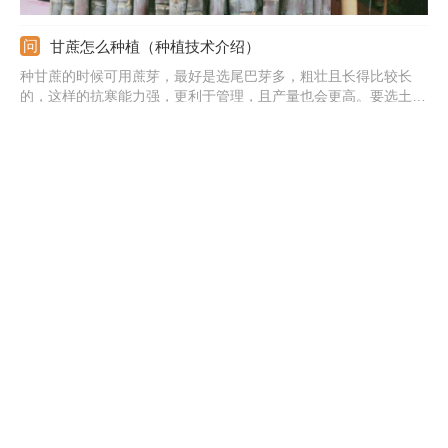
甘蔗怎么种植（种植技术介绍）
种甘蔗的时候可用蔗芽，最好是选尾巴芽多，粗壮且长得比较长
的，这样的抗寒能力强，更利于管理，且产量也会更高。要选土质
疏松，肥沃的地块，先耕地，深翻土壤，之后撒肥来提高养分。处
理好后就可将蔗芽种下去，种后晒晒太阳，不久就能长出更细。此
外，后期要注意及时施肥，浇水，水分养分足长势才会更好。
甘蔗怎么种，几月份种植
它的种植多选在春季进行，具体是2月到4月之间，晚点也不会超过
4月份。当然，也有的地区会在秋季种。它的种植方法很简单，多
是用蔗芽进行的。选长得长的且比较粗壮的。地块最好是有疏松，
肥沃的土质。处理好后就可入土栽种，只要多见光，不久就可发
芽。此外，后期要注意管理，及时施肥，浇水。