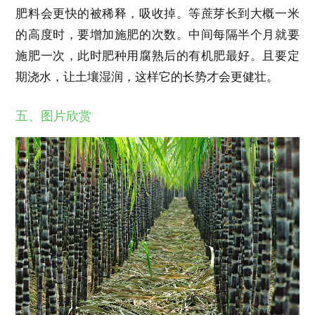
肥料会更快的被稀释，吸收掉。等蔗芽长到大概一米
的高度时，要增加施肥的次数。中间每隔半个月就要
施肥一次，此时肥种用腐熟后的有机肥最好。且要定
期浇水，让土壤湿润，这样它的长势才会更健壮。
五、图片欣赏