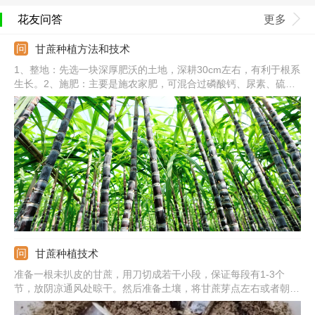
花友问答
更多
甘蔗种植方法和技术
1、整地：先选一块深厚肥沃的土地，深耕30cm左右，有利于根系
生长。2、施肥：主要是施农家肥，可混合过磷酸钙、尿素、硫酸
钾。3、选种：要选抗病性好、高产且口感好的品种，并选择粗大
且无裂缝的蔗种。4、浸种：选择饱满的双芽苗，浸泡清水1-2天，
或用石灰水浸泡。5、种植：把蔗种放到沟内，覆土5cm即可。
甘蔗种植技术
准备一根未扒皮的甘蔗，用刀切成若干小段，保证每段有1-3个
节，放阴凉通风处晾干。然后准备土壤，将甘蔗芽点左右或者朝上
摆放，用土掩埋压实。甘蔗种好后浇透水，放散光通风处，保持土