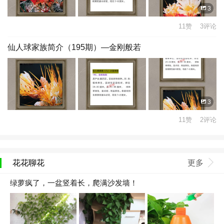
3
11赞 3评论
仙人球家族简介（195期）—金刚般若
3
11赞 2评论
花花聊花
更多
绿萝疯了，一盆竖着长，爬满沙发墙！