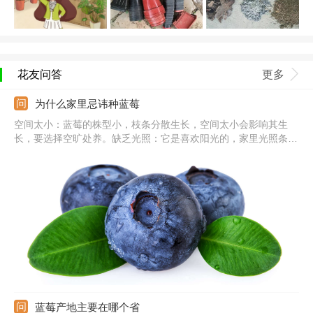
花友问答
更多
为什么家里忌讳种蓝莓
空间太小：蓝莓的株型小，枝条分散生长，空间太小会影响其生
长，要选择空旷处养。缺乏光照：它是喜欢阳光的，家里光照条件
差的话也会阻碍其生长，要保证良好日照。环境太闷：养殖蓝莓的
环境要流通，家里通风性不好，太闷的话易生病虫害，养殖期间应
保证室内的空气流通。
蓝莓产地主要在哪个省