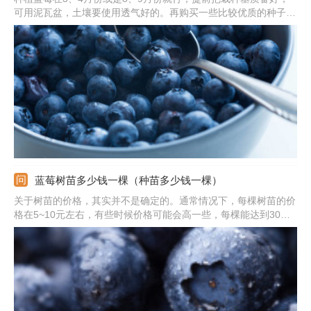
可用泥瓦盆，土壤要使用透气好的。再购买一些比较优质的种子，
干瘪的话就不要使用了。取出来种子把它放在盆土里，覆上土壤之
后要稍微喷洒些水，最后放在通风处就可以了。
蓝莓树苗多少钱一棵（种苗多少钱一棵）
关于树苗的价格，其实并不是确定的。通常情况下，每棵树苗的价
格在5~10元左右，有些时候价格可能会高一些，每棵能达到30
元。购买时数量多的话，整体价格就会降低。购买会种苗后，需要
尽快的栽种，并且前期不要给它施肥。