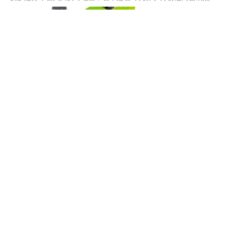
有的也会推迟到9月份。而人工种植的成熟上市的时间都要提前
些，多是在多是在6月到7月之间。当然，品种不同也会有差异，不
过总体说都是集中在6月到9月份之间。
蓝莓品种有哪些，什么品种好
它的品种主要可分四大类，分别是北高丛蓝莓，南高丛蓝莓，半高
丛蓝莓以及兔眼蓝莓。其中北高丛的特点是抗寒性强，可忍受零下
30度的低温，经济价值高。南高丛的生长不需过长的冷温，适合南
方地区种植。半高丛树体矮小，抗寒性也很强且需要很长的冷温时
间。兔眼蓝莓不耐寒，更适合在南方种植。