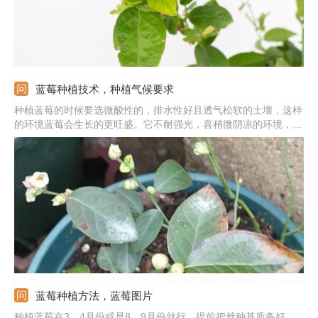
蓝莓种植技术，种植气候要求
种植蓝莓的时候要选微酸性的，排水性好且透气松软的土壤，这样
的环境蓝莓会生长的更旺盛。它不耐强光，喜稍微阴凉的环境，因
此夏季强光的时候注意遮挡，且温度也不能太高，夏季多通风。管
理期间浇水不用太勤，见干浇就行。此外，生长期间还要补充肥
料，半个月一次稀薄的液肥就行，不能过量，避免肥害。
蓝莓种植方法，蓝莓图片
种植蓝莓在3、4月份或是8、9月份就行，提前把栽种基质备好，