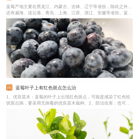
蓝莓产地主要在黑龙江、内蒙古、吉林、辽宁等省份，除此之外，
还有威海、连云港、青岛、上海、江苏、浙江、安徽等省份。蓝莓
是杜鹃花科、越橘属的多年生灌木，被称为浆果之王。蓝莓灌木丛
生，单叶互生，花朵为总状花序，通常由7-10朵花组成，花两性，
成熟果实呈深蓝色或紫罗兰色，形状呈扁圆形、梨形、球形、椭圆
形等。
蓝莓叶子上有红色斑点怎么治
1、优良苗木：蓝莓的叶子上出现红色斑点，可能是感染了红色轮
状斑点病，要采用无病毒的优良苗木栽种。2、防治虫害：也可通
过粉蚧及其他害虫传播，要注意防治害虫。3、加强栽培：加强养
护管理，注意适当浇水，科学施肥，提高抗病能力。4、涂抹药
物：用20%丁硫克百威原液涂茎，每月涂茎2-3次，每隔7-10天一
次。