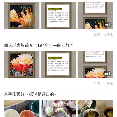
3
11赞 2评论
仙人球家族简介（197期）—白云般若
3
11赞 3评论
入手朱顶红（据说是进口的）