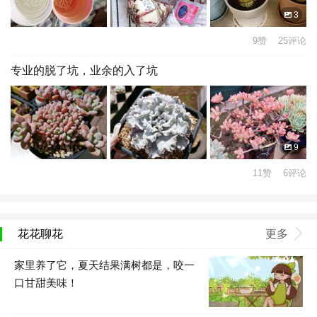
3
9赞 25评论
专业的脱了坑，业余的入了坑
9
11赞 6评论
花花聊花
更多
家里养了它，夏天结果满树都是，咬一
口甘甜美味！