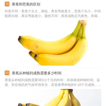
香蕉和芭蕉的区别
外形不同：香蕉个头大，柄短，果实弯曲度大，芭蕉个头小，中间
粗两头细，果实弯曲度小。颜色不同：香蕉成熟后为黄色，有褐色
斑点，果肉为黄白色，芭蕉偏灰黄色，果肉乳白色。味道不同：香
蕉香味浓郁，味道甜，芭蕉甜，并带有一丝酸味。营养不同：香蕉
有润肠通便的作用，能瘦身，芭蕉则不适合减肥人士多吃。
香蕉从种植到成熟需要多少时间
香蕉从种植到成熟需要9到11个月的时间，具体根据种植时间、温
度、所在地区的气候环境有关，若是春季种植的9-10个月成熟，夏
季种植的需15-16个月才会成熟，秋天种植需要13-14个月才会成
熟。想要香蕉高产，口感更好，还需注意平时的栽培管理，提供适
宜的生长环境，确保肥水充足才行。