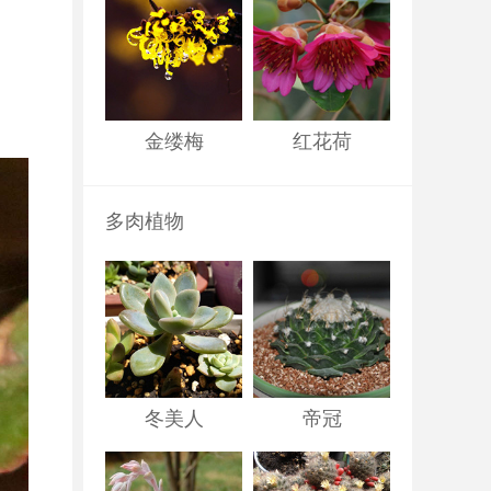
金缕梅
红花荷
多肉植物
冬美人
帝冠