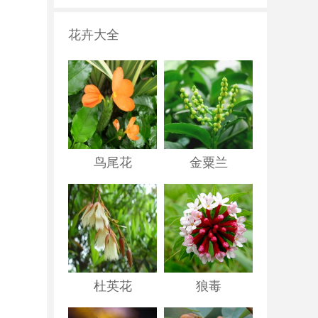
花卉大全
鸟尾花
金粟兰
杜英花
狼毒