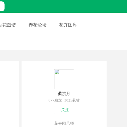
百花图谱
养花论坛
花卉图库
蔡洪月
877粉丝 3025获赞
+关注
花卉园艺师