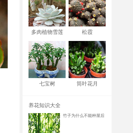
多肉植物雪莲
松霞
七宝树
筒叶花月
养花知识大全
竹子为什么不能种屋后