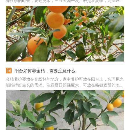
春秋季的时候，要勤浇水，三五天浇一次。若是在夏季，高温环境
下水分蒸发的非常快，要勤补水，每天浇两次，早晚各一次。若是
在冬季，需水量非常少，要减少浇水，最好让土壤微干些，水分太
多反而对过冬不利。
阳台如何养金桔，需要注意什么
金桔养护要放在光线好的地方，家中养护可放在阳台上，合理见光
能维持好生长的需求。注意夏日照强度大，可放在略微遮阴的地
方。它在喜湿润但忌积水，生长时期合理浇水，环境干燥时向叶片
喷水。要求肥水合理，生长期施氮肥，开花后多施磷肥。金桔喜欢
凉爽，冬季移到室内保暖。