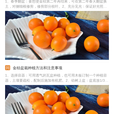
1、春季翻盆：要想使金桔第二年再结果，可在第二年春天翻盆换
土，对侧细根修剪，修剪部分枝叶。2、充分见光：保证好光照，
养在光线明亮阳光充足的位置。3、及时修剪：盛果期结束后修剪
掉果实，还需清除掉枯枝烂叶。4、合理施肥：及时施加氮磷钾复
合肥，补充营养。5、适当浇水：根据金桔的生长需求，可以适当
浇水。
金桔盆栽种植方法和注意事项
1、选择容器：可用透气的瓦盆种植，也可用木板订制一个种植容
器，土壤要疏松，配制后施加有机肥。2、幼树上盆：盆底放1/3土
壤，把幼树栽种好，覆土后轻提植株，按实土浇透水。3、适当见
光：缓苗前不要见光，后期要充足的接受光照，夏季要遮阳。4、
注意事项：生长期及时补水，盆土干旱后及时给水。