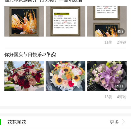
3
11赞 2评论
你好国庆节日快乐🎉💐🤗
11
13赞 4评论
花花聊花
更多