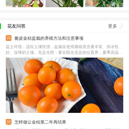
花友问答
更多
脆皮金桔盆栽的养殖方法和注意事项
盆土环境：适应土壤性强，盆栽应使用腐殖质含量丰富、排水性
好、深厚的土壤。充足光照：要在阳光充足的位置养，夏季高温天
气需在凉爽处养。补充水分：保持盆土处于微微湿润状，忌积水产
生，水分过量易烂根。注意事项：换盆的话可在春季进行，并在换
盆时剪掉生长不良的根系。
怎样做让金桔第二年再结果