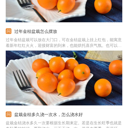
过年金桔盆栽怎么摆放
过年金桔盆栽可以放在大门口，可在金桔盆栽上挂上红包，能寓意
着新年红红火火，迎接财富的到来，也能烘托喜庆气氛。也可以放
在入户玄关，能当做门面，寓意着大吉大利，吉祥如意。还可以放
在阳台上，光线较好能利于长势。或者是放在客厅的位置，可以摆
放在电视柜旁边或窗边。
盆栽金桔多久浇一次水，怎么浇水好
盆栽金桔浇水多久一次要根据生长期来定。若是在生长旺季也就是