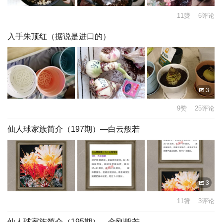
11赞 6评论
入手朱顶红（据说是进口的）
3
9赞 25评论
仙人球家族简介（197期）—白云般若
3
11赞 3评论
仙人球家族简介（195期）—金刚般若