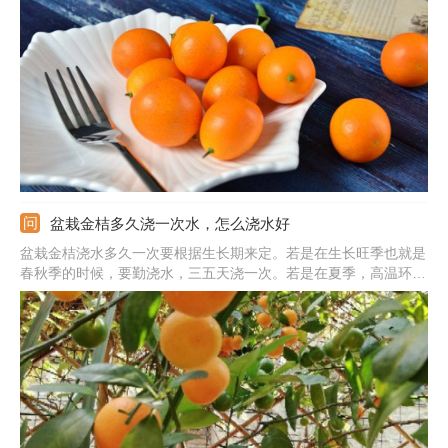
在入户玄关，能当做门面，寓意着大吉大利，吉祥如意。还可以放
在阳台上，光线较好能利于长势。或者是放在客厅的位置，可以摆
放在电视柜旁边或窗边。
盆栽金桔多久浇一次水，怎么浇水好
盆栽金桔浇水多久一次要根据生长期来定。若是在生长旺季也就是
春秋季的时候，要勤浇水，三五天浇一次。若是在夏季，高温环境
下水分蒸发的非常快，要勤补水，每天浇两次，早晚各一次。若是
在冬季，需水量非常少，要减少浇水，最好让土壤微干些，水分太
多反而对过冬不利。