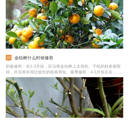
满的芽。
金桔树什么时候修剪
初春修剪：在2-3月份，应当将金桔树上太老的、干枯的枝条都剪
掉，并且将长得比较长的枝条剪短。春季修剪：4-5月份左右，要
在它的主要枝干上长出新芽时，及时将它们抹除。花后修剪：7-8
月开花之后，要及时剪掉残花以及病枝。