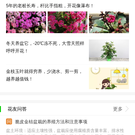
5年的老桩长寿，杆比手指粗，开花像瀑布！
冬天养盆它，-20℃冻不死，大雪天照样
呼呼开花！
金枝玉叶就得穷养，少浇水、剪一剪，
越养越值钱！
花友问答
更多
脆皮金桔盆栽的养殖方法和注意事项
盆土环境：适应土壤性强，盆栽应使用腐殖质含量丰富、排水性