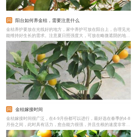
阳台如何养金桔，需要注意什么
金桔养护要放在光线好的地方，家中养护可放在阳台上，合理见光
能维持好生长的需求。注意夏日照强度大，可放在略微遮阴的地
方。它在喜湿润但忌积水，生长时期合理浇水，环境干燥时向叶片
喷水。要求肥水合理，生长期施氮肥，开花后多施磷肥。金桔喜欢
凉爽，冬季移到室内保暖。
金桔嫁接时间
金桔嫁接时间很广泛，在4-9月份都可以进行，最好选在春季的4-8
月份之间，此时具有活力，愈合能力很强，并且生根的速度非常
快，其次还可以选择夏季和秋季，不能选在寒冷的冬季。嫁接方法
可以用枝接和芽接，前者选取健壮的枝条，后者是从枝条上取下饱