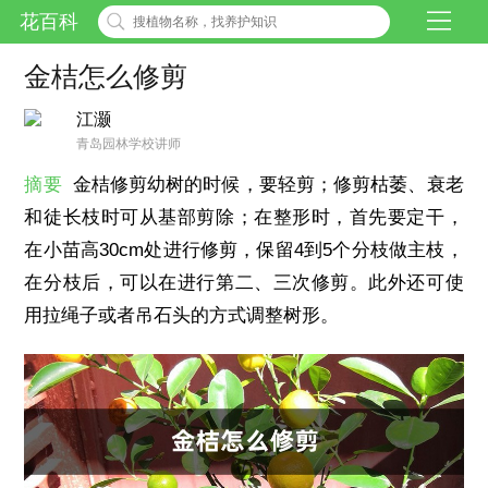
花百科
金桔怎么修剪
江灏
青岛园林学校讲师
摘要
金桔修剪幼树的时候，要轻剪；修剪枯萎、衰老
和徒长枝时可从基部剪除；在整形时，首先要定干，
在小苗高30cm处进行修剪，保留4到5个分枝做主枝，
在分枝后，可以在进行第二、三次修剪。此外还可使
用拉绳子或者吊石头的方式调整树形。