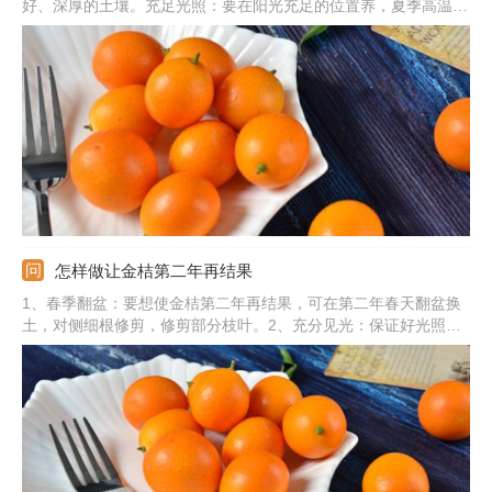
好、深厚的土壤。充足光照：要在阳光充足的位置养，夏季高温天
气需在凉爽处养。补充水分：保持盆土处于微微湿润状，忌积水产
生，水分过量易烂根。注意事项：换盆的话可在春季进行，并在换
盆时剪掉生长不良的根系。
怎样做让金桔第二年再结果
1、春季翻盆：要想使金桔第二年再结果，可在第二年春天翻盆换
土，对侧细根修剪，修剪部分枝叶。2、充分见光：保证好光照，
养在光线明亮阳光充足的位置。3、及时修剪：盛果期结束后修剪
掉果实，还需清除掉枯枝烂叶。4、合理施肥：及时施加氮磷钾复
合肥，补充营养。5、适当浇水：根据金桔的生长需求，可以适当
浇水。