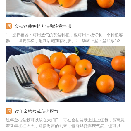
金桔盆栽种植方法和注意事项
1、选择容器：可用透气的瓦盆种植，也可用木板订制一个种植容
器，土壤要疏松，配制后施加有机肥。2、幼树上盆：盆底放1/3土
壤，把幼树栽种好，覆土后轻提植株，按实土浇透水。3、适当见
光：缓苗前不要见光，后期要充足的接受光照，夏季要遮阳。4、
注意事项：生长期及时补水，盆土干旱后及时给水。
过年金桔盆栽怎么摆放
过年金桔盆栽可以放在大门口，可在金桔盆栽上挂上红包，能寓意
着新年红红火火，迎接财富的到来，也能烘托喜庆气氛。也可以放