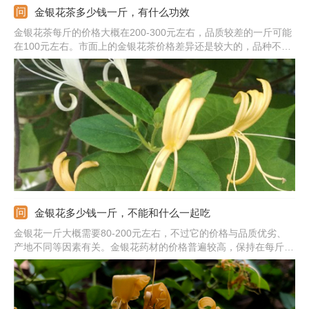
金银花茶多少钱一斤，有什么功效
金银花茶每斤的价格大概在200-300元左右，品质较差的一斤可能
在100元左右。市面上的金银花茶价格差异还是较大的，品种不
同、上市时节、产地不同等因素都会对它的价格有比较明显的影
响。另外，市面上的金银花会根据水分、有无杂质、碎末、颜色等
因素划分等级，等级越高价格也会越贵。
金银花多少钱一斤，不能和什么一起吃
金银花一斤大概需要80-200元左右，不过它的价格与品质优劣、
产地不同等因素有关。金银花药材的价格普遍较高，保持在每斤
150-200元左右。不过南方地区它的价格会低一些，如湖南一斤的
价钱在60-90元左右。但是山东、河北等北方地区的价格偏高，一
斤需要160-200元左右。它没有什么不能同吃的食物。