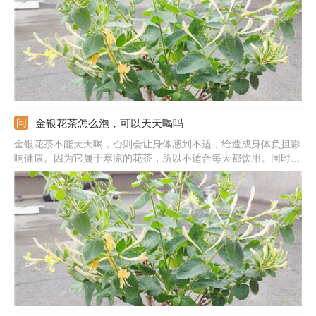
金银花茶怎么泡，可以天天喝吗
金银花茶不能天天喝，否则会让身体感到不适，给造成身体负担影
响健康。因为它属于寒凉的花茶，所以不适合每天都饮用。同时，
夏季天气炎热，身体容易出现中暑以及口感等情况，服用金银花能
够起到生津止渴以及清热解毒的作用，但其它季节尽量还是减少饮
用频次，不然会让身体感到不适。