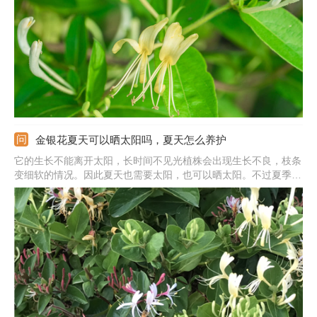
具有清热解毒的功效，但是脾胃虚寒的人不要多食。
金银花夏天可以晒太阳吗，夏天怎么养护
它的生长不能离开太阳，长时间不见光植株会出现生长不良，枝条
变细软的情况。因此夏天也需要太阳，也可以晒太阳。不过夏季的
光照很强烈，要及时避开午后的强光，否则会被晒伤。此外，夏天
养护的时候还要增加浇水次数，早晚都要浇。施肥量要控制好，避
免肥害。还要及时修剪处理，帮助度夏。