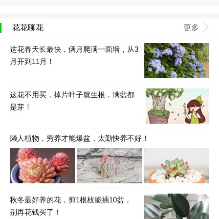
花花聊花
更多
这花春天长最快，俩月爬满一面墙，从3
月开到11月！
这花不用买，掉片叶子就生根，满盆都
是芽！
懒人植物，穷养才能爆盆，太勤快养不好！
秋冬最好养的花，剪1根枝能插10盆，
别再花钱买了！