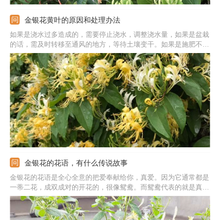
金银花黄叶的原因和处理办法
如果是浇水过多造成的，需要停止浇水，调整浇水量，如果是盆栽
的话，需及时转移至通风的地方，等待土壤变干。如果是施肥不足
导致的，应当及时追肥，但要注意不能施加浓肥。如果是病害导致
的，要果断采取措施，加强植株的水肥管理，增加抵抗力，同时对
病害植株使用杀菌药喷洒治疗。
金银花的花语，有什么传说故事
金银花的花语是全心全意的把爱奉献给你，真爱。因为它通常都是
一蒂二花，成双成对的开花的，很像鸳鸯。而鸳鸯代表的就是真
爱。此外，还寓意着厚道。因为不仅是一种花卉，还是一种药材，
药用价值比较高，很像人的厚道品质。另外，关于它还有浪漫的传
说故事。