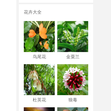
花卉大全
鸟尾花
金粟兰
杜英花
狼毒