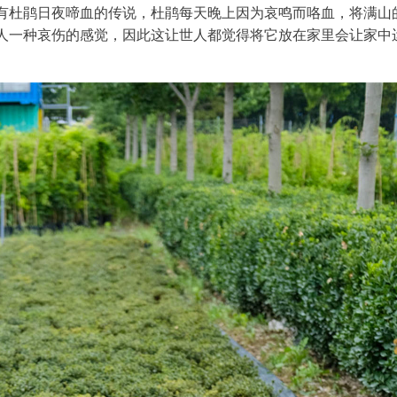
有杜鹃日夜啼血的传说，杜鹃每天晚上因为哀鸣而咯血，将满山
人一种哀伤的感觉，因此这让世人都觉得将它放在家里会让家中