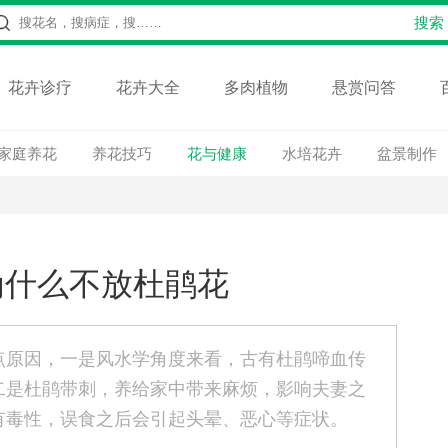
花卉诊疗
花卉大全
多肉植物
悬赏问答
家庭养花
养花技巧
花与健康
水培花卉
盆景制作
为什么不放杜鹃花
点原因，一是风水学角度来看，古有杜鹃啼血传
二是杜鹃带刺，养给家中带来麻烦，影响夫妻之
有毒性，误食之后会引起头晕、恶心等症状。