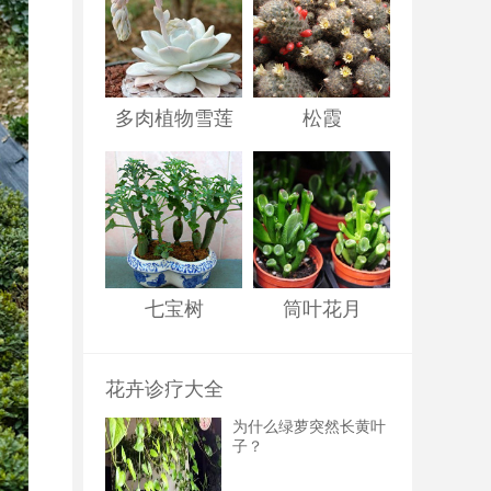
多肉植物雪莲
松霞
七宝树
筒叶花月
花卉诊疗大全
为什么绿萝突然长黄叶
子？