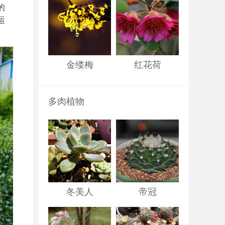
的
运
金缕梅
红花荷
多肉植物
冬美人
帝冠