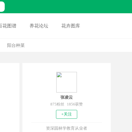
百花图谱
养花论坛
花卉图库
阳台种菜
张凌云
875粉丝 1856获赞
+关注
资深园林学教育从业者