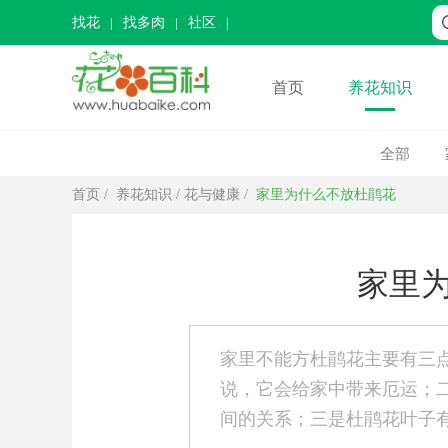
找花
找多肉
社区
首页
养花知识
全部
首页
/
养花知识
/
花与健康
/
家里为什么不放杜鹃花
家里
家里不能方杜鹃花主要有三
说，它会给家中带来厄运；
间的关系；三是杜鹃花叶子