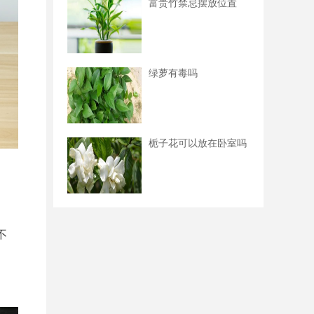
富贵竹禁忌摆放位置
绿萝有毒吗
栀子花可以放在卧室吗
不