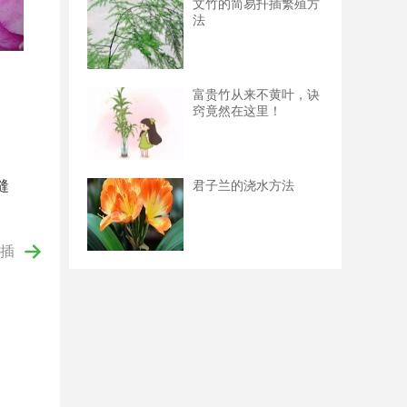
文竹的简易扦插繁殖方
法
富贵竹从来不黄叶，诀
窍竟然在这里！
口
缝
君子兰的浇水方法
插