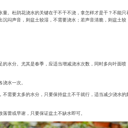
水量。杜鹃花浇水的关键在于不干不浇，拿怎样才是干？不能只
出沉闷声音，则盆土较湿，不需要浇水；若声音清脆，则盆土较
足的水分。尤其是春季，应适当增减浇水次数，同时多向叶面喷
各浇水一次。
，不需要太多的水分，只要保持盆土不干就行，适当减少浇水的
致落蕾或早谢，只要保证盆土不缺水即可。