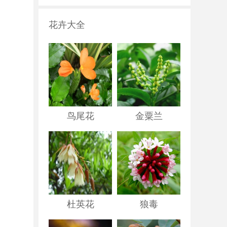
花卉大全
鸟尾花
金粟兰
杜英花
狼毒