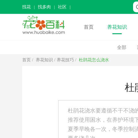
找花
找多肉
社区
首页
养花知识
全部
首页
/
养花知识
/
养花技巧
/
杜鹃花怎么浇水
杜
杜鹃花浇水要遵循不干不浇的
推荐使用困水，在养护环境
夏季早晚各一次，冬季控制