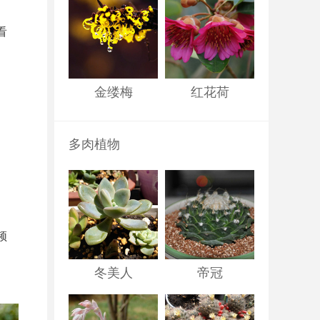
看
金缕梅
红花荷
多肉植物
频
冬美人
帝冠