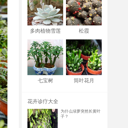
多肉植物雪莲
松霞
七宝树
筒叶花月
花卉诊疗大全
为什么绿萝突然长黄叶
子？