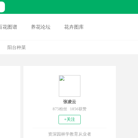
百花图谱
养花论坛
花卉图库
阳台种菜
张凌云
875粉丝 1856获赞
+关注
资深园林学教育从业者