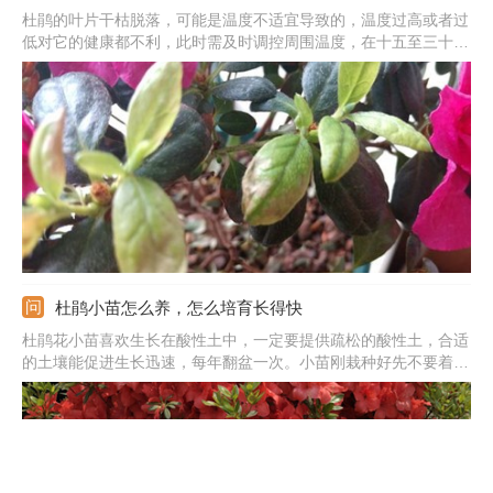
杜鹃的叶片干枯脱落，可能是温度不适宜导致的，温度过高或者过
低对它的健康都不利，此时需及时调控周围温度，在十五至三十度
之间比较好。还可能是肥料太浓或者太多导致，此时需脱盆修理一
下它的根系，之后施肥时注意控制量及浓度。也有可能是褐斑病等
病害导致，此时最好及时喷药。
杜鹃小苗怎么养，怎么培育长得快
杜鹃花小苗喜欢生长在酸性土中，一定要提供疏松的酸性土，合适
的土壤能促进生长迅速，每年翻盆一次。小苗刚栽种好先不要着急
见光，可以先缓苗一段时间，后期合理见光。它的根系比较的浅，
对水分要求很敏感，按照见干见湿的方法来浇。要想使杜鹃花生长
的快，还需合理施肥，生长期隔7-10天浇次稀薄的饼肥水。