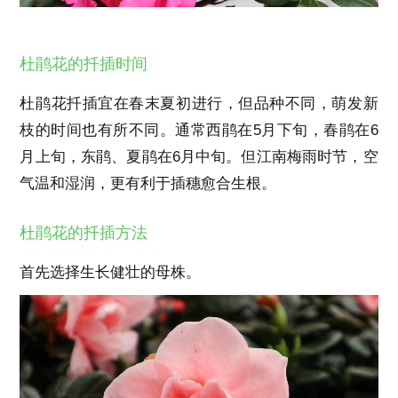
杜鹃花的扦插时间
杜鹃花扦插宜在春末夏初进行，但品种不同，萌发新
枝的时间也有所不同。通常西鹃在5月下旬，春鹃在6
月上旬，东鹃、夏鹃在6月中旬。但江南梅雨时节，空
气温和湿润，更有利于插穗愈合生根。
杜鹃花的扦插方法
首先选择生长健壮的母株。