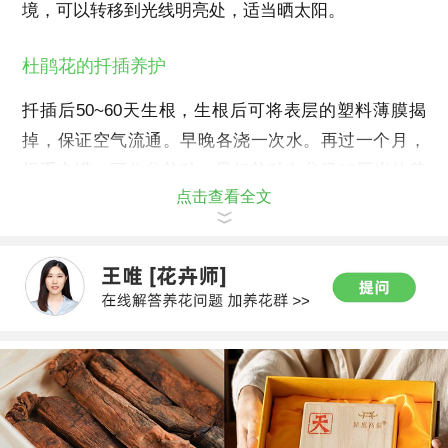
境，可以转移到光线明亮处，适当晒太阳。
杜鹃花的扦插养护
扦插后50~60天生根，生根后可将表层的塑料薄膜揭
掉，保证空气流通。早晚各浇一次水。再过一个月，
根系丰满，可分盆栽种，最好栽种在盆径10厘米的花
点击查看全文
盆内。上盆后放在温暖向阳处即可。