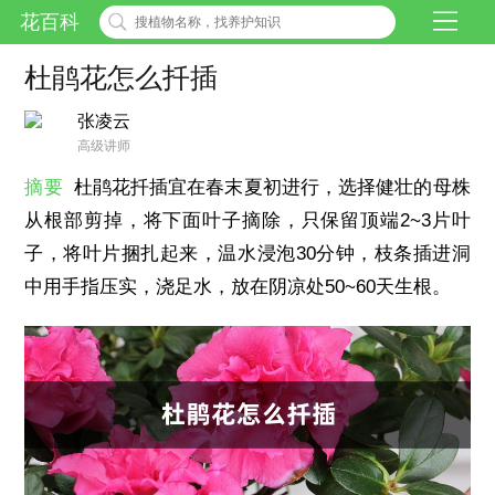
花百科
杜鹃花怎么扦插
张凌云
高级讲师
摘要
杜鹃花扦插宜在春末夏初进行，选择健壮的母株
从根部剪掉，将下面叶子摘除，只保留顶端2~3片叶
子，将叶片捆扎起来，温水浸泡30分钟，枝条插进洞
中用手指压实，浇足水，放在阴凉处50~60天生根。