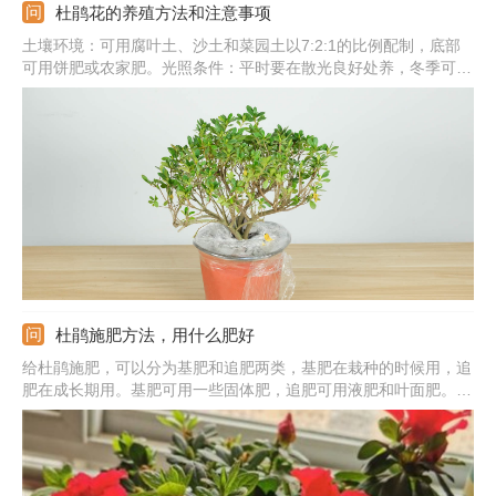
杜鹃花的养殖方法和注意事项
土壤环境：可用腐叶土、沙土和菜园土以7:2:1的比例配制，底部
可用饼肥或农家肥。光照条件：平时要在散光良好处养，冬季可接
受阳光直接，夏季要搭建遮阳棚。浇水频次：春秋是3-5天浇一
次，夏季可每天浇水，冬季不干不浇。注意事项：春季可进行换
盆，换盆时注意修剪烂根并进行消毒处理。
杜鹃施肥方法，用什么肥好
给杜鹃施肥，可以分为基肥和追肥两类，基肥在栽种的时候用，追
肥在成长期用。基肥可用一些固体肥，追肥可用液肥和叶面肥。基
肥直接混入土壤，液肥和叶面肥都最好稀释一下，然后再用；施肥
频率可以根据杜鹃的体积来定，幼苗施肥的次数可以少一些。需注
意施肥的时间最好在早上或者下午，中午是不适合施肥的。