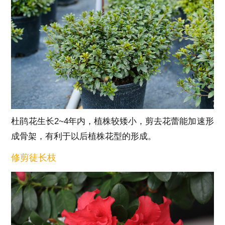
杜鹃花生长2~4年内，植株较矮小，剪去花蕾能加速形
成骨架，有利于以后植株花型的形成。
修剪徒长枝