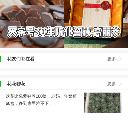
花友们都在看
更多
花花聊花
更多
这花比绿萝好养100倍，老妈一年繁殖
60盆，多到家里堆不下！
卧室别养这8种花，香得头昏脑涨，对身