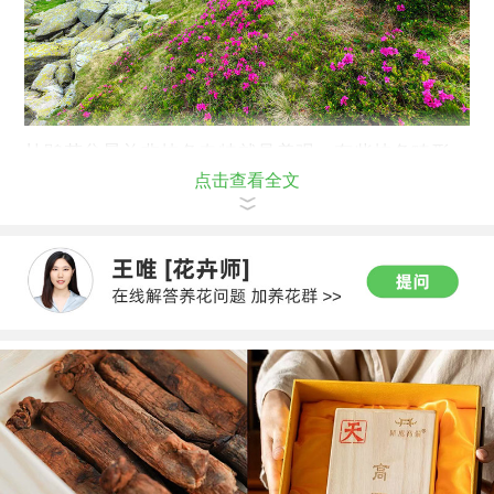
杜鹃花盆景并非枝条奇特就是美观，有些枝条畸形，
点击查看全文
会影响植株的健康生长，有些还会影响美观。