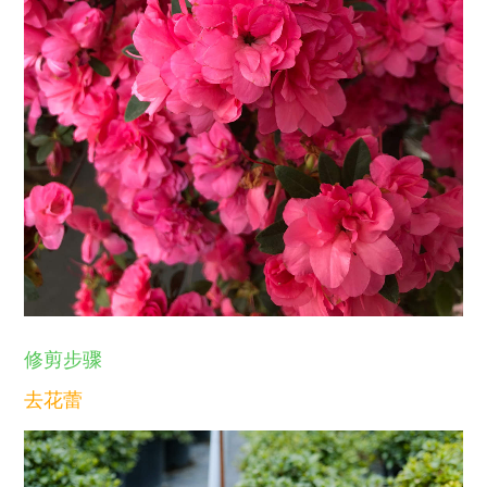
修剪步骤
去花蕾