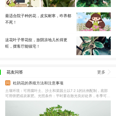
最适合院子种的花，皮实耐寒，咋养都
不死！
这花叶子带花纹，放阴凉地儿长得更
旺，摆客厅能镇宅！
花友问答
更多
杜鹃花的养殖方法和注意事项
土壤环境：可用腐叶土、沙土和菜园土以7:2:1的比例配制，底部
可用饼肥或农家肥。光照条件：平时要在散光良好处养，冬季可接
受阳光直接，夏季要搭建遮阳棚。浇水频次：春秋是3-5天浇一
次，夏季可每天浇水，冬季不干不浇。注意事项：春季可进行换
盆，换盆时注意修剪烂根并进行消毒处理。