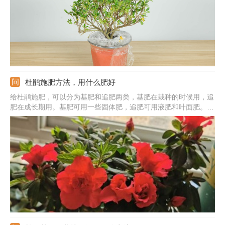
杜鹃施肥方法，用什么肥好
给杜鹃施肥，可以分为基肥和追肥两类，基肥在栽种的时候用，追
肥在成长期用。基肥可用一些固体肥，追肥可用液肥和叶面肥。基
肥直接混入土壤，液肥和叶面肥都最好稀释一下，然后再用；施肥
频率可以根据杜鹃的体积来定，幼苗施肥的次数可以少一些。需注
意施肥的时间最好在早上或者下午，中午是不适合施肥的。