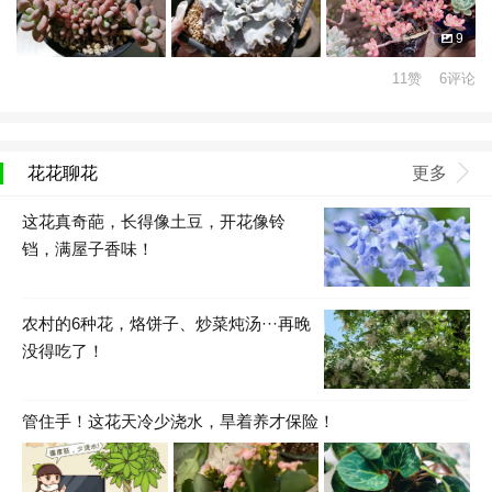
9
11赞 6评论
花花聊花
更多
这花真奇葩，长得像土豆，开花像铃
铛，满屋子香味！
农村的6种花，烙饼子、炒菜炖汤···再晚
没得吃了！
管住手！这花天冷少浇水，旱着养才保险！