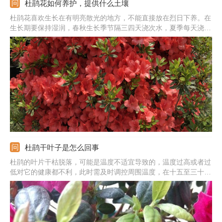
杜鹃花如何养护，提供什么土壤
杜鹃花喜欢生长在有明亮散光的地方，不能直接放在烈日下养。在
生长期要保持湿润，春秋生长季节隔三四天浇次水，夏季每天浇次
水。根据生长所需勤施薄肥，千万不能施加浓肥和生肥。温度最好
保持在15-28度左右，夏季和冬季控制好温度。杜鹃花是喜酸的植
物，种植一定要提供酸性土，保证好疏松性和透气性。
杜鹃干叶子是怎么回事
杜鹃的叶片干枯脱落，可能是温度不适宜导致的，温度过高或者过
低对它的健康都不利，此时需及时调控周围温度，在十五至三十度
之间比较好。还可能是肥料太浓或者太多导致，此时需脱盆修理一
下它的根系，之后施肥时注意控制量及浓度。也有可能是褐斑病等
病害导致，此时最好及时喷药。