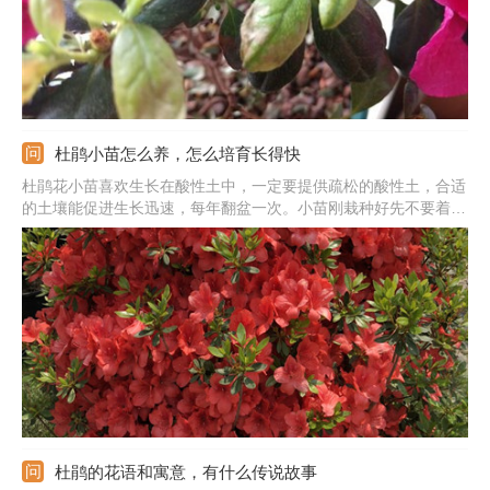
杜鹃小苗怎么养，怎么培育长得快
杜鹃花小苗喜欢生长在酸性土中，一定要提供疏松的酸性土，合适
的土壤能促进生长迅速，每年翻盆一次。小苗刚栽种好先不要着急
见光，可以先缓苗一段时间，后期合理见光。它的根系比较的浅，
对水分要求很敏感，按照见干见湿的方法来浇。要想使杜鹃花生长
的快，还需合理施肥，生长期隔7-10天浇次稀薄的饼肥水。
杜鹃的花语和寓意，有什么传说故事