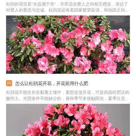
杜鹃的花语是“永远属于你”，非常适合爱人之间相互赠送，表达了
对爱人的爱恋与忠诚。杜鹃花还有着国家繁荣富强，和他国之间友
谊长存的美好寓意。除此之外，杜鹃花还代表着“思念”，有远在他
乡对爱人的思念，对家人的想念的寓意，所以也适合送给家人，表
达一下思念的情感。
怎么让杜鹃花开花，开花前用什么肥
杜鹃花不能生长在黏重土壤中，要想促使开花，可提供疏松肥沃的
酸性土。光照条件不能缺少的，春秋季节多接触阳光，夏季注意遮
阳，冬季保持全光照。还需做好水肥管理，保证好充足水分，春秋
生长期隔三五天浇次水，开花前追施磷钾肥。生长养护中适当修
剪，剪除掉黄叶、枯叶等，能减少养分消耗，促使开花。