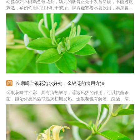
幼婴孕妇不能喝金银花茶，幼儿的肠胃正处于发育阶段，不能过度
刺激，孕妇饮用可能不利于安胎。脾胃虚寒者不要饮用，本身畏寒
怕冷，金银花性含寒，饮用会加重寒性。处在经期的女性也不要饮
用，否则可能会引起痛经、月经紊乱等问题。除此之外，患有慢性
肿疡和溃疡症的人和老人都不要饮用。
长期喝金银花泡水好处，金银花的食用方法
金银花味甘性寒，具有清热解毒，疏散风热的作用，可以抗菌杀
菌，能治外感风热或温病初期发热。金银花也有解暑、醒酒、清脑
的作用，能使头脑恢复清醒，祛暑明目。金银花也有降脂减肥、美
容养颜、延缓衰老的作用，可以使人的皮肤变好。金银花所含绿原
酸的生物活性，能促进人体新陈代谢，提高免疫力。