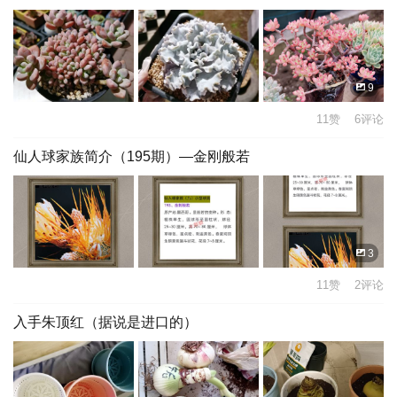
9
11赞 6评论
仙人球家族简介（195期）—金刚般若
3
11赞 2评论
入手朱顶红（据说是进口的）