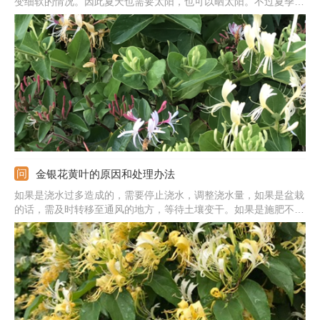
变细软的情况。因此夏天也需要太阳，也可以晒太阳。不过夏季的
光照很强烈，要及时避开午后的强光，否则会被晒伤。此外，夏天
养护的时候还要增加浇水次数，早晚都要浇。施肥量要控制好，避
免肥害。还要及时修剪处理，帮助度夏。
金银花黄叶的原因和处理办法
如果是浇水过多造成的，需要停止浇水，调整浇水量，如果是盆栽
的话，需及时转移至通风的地方，等待土壤变干。如果是施肥不足
导致的，应当及时追肥，但要注意不能施加浓肥。如果是病害导致
的，要果断采取措施，加强植株的水肥管理，增加抵抗力，同时对
病害植株使用杀菌药喷洒治疗。