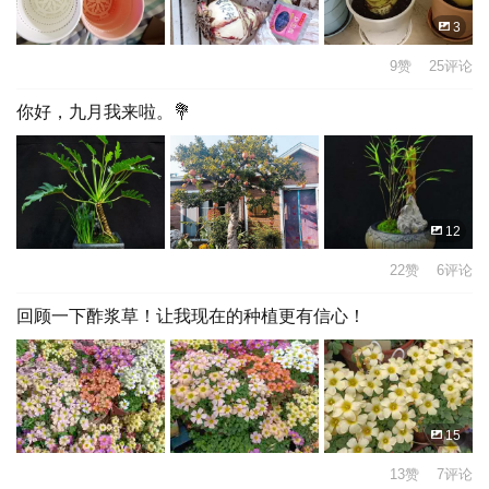
3
9赞 25评论
你好，九月我来啦。💐
12
22赞 6评论
回顾一下酢浆草！让我现在的种植更有信心！
15
13赞 7评论