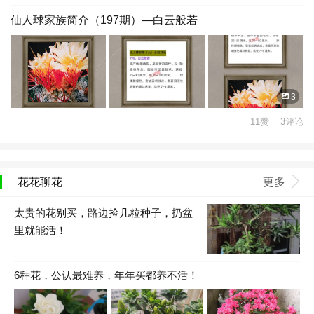
仙人球家族简介（197期）—白云般若
3
11赞 3评论
花花聊花
更多
太贵的花别买，路边捡几粒种子，扔盆
里就能活！
6种花，公认最难养，年年买都养不活！